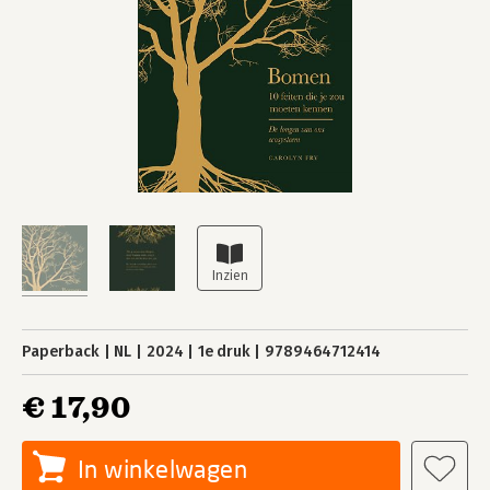
Paperback
NL
2024
1e druk
9789464712414
€ 17,90
In winkelwagen