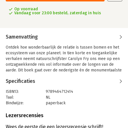
Op voorraad
Vandaag voor 23:00 besteld, zaterdag in huis
Samenvatting
Ontdek hoe wonderbaarlijk de relatie is tussen bomen en het
ecosysteem van onze planeet. In tien korte en toegankelijke
verhalen neemt natuurschrijfster Carolyn Fry ons mee op een
ontzagwekkende reis vol informatie over de longen van de
aarde. Dit boek gaat over de nederigste én de monumentaalste
bomen en behandeld vragen als: wat is nu precies een boom,
Specificaties
welke ongelooflijke impact hebben bossen op de aarde, hoe
worden bomen bedreigd en hoe kunnen we ze redden? Bomen
ISBN13:
9789464712414
geeft een belangrijke introductie over waarom bomen zo
Taal:
NL
belangrijk zijn en hoe ons leven ervan afhangt.
Bindwijze:
paperback
Aantal pagina's:
120
Uitgever:
Uitgeverij Noordboek
Lezersrecensies
Druk:
1
Verschijningsdatum:
26-8-2024
Wees de eerste die een lezersrecensie schrijft!