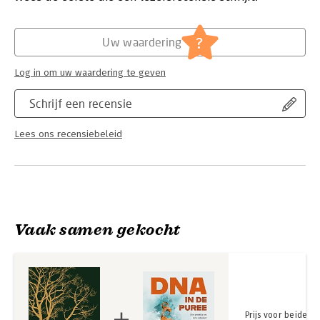
Hoofdrubriek:
Flora en fauna
,
Wetenschap en techniek
Serie:
10 feiten die je zou moeten kennen
?
Uw waardering
Log in om uw waardering te geven
Schrijf een recensie
Lees ons recensiebeleid
Vaak samen gekocht
Prijs voor beide