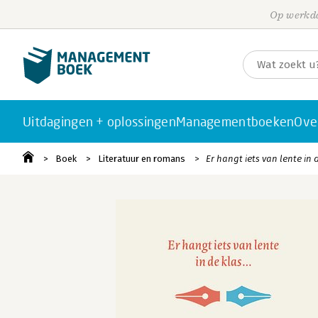
Op werkda
Uitdagingen + oplossingen
Managementboeken
Ove
Boek
Literatuur en romans
Er hangt iets van lente in d