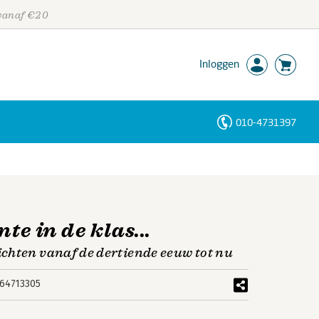
 vanaf €20
Inloggen
010-4731397
Personen
Trefwoorden
te in de klas...
chten vanaf de dertiende eeuw tot nu
64713305