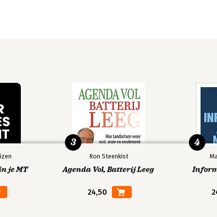
3
4
izen
Ron Steenkist
Ma
in je MT
Agenda Vol, Batterij Leeg
Infor
24,50
2