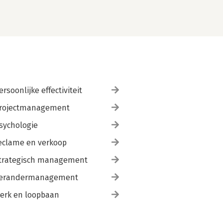
ersoonlijke effectiviteit
rojectmanagement
sychologie
eclame en verkoop
trategisch management
erandermanagement
erk en loopbaan