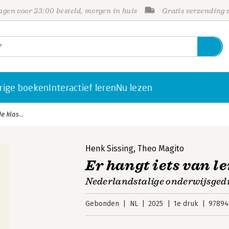
gen voor 23:00 besteld, morgen in huis
Gratis verzending
rige boeken
Interactief leren
Nu lezen
e klas...
Henk Sissing
,
Theo Magito
Er hangt iets van len
Nederlandstalige onderwijsgedi
Gebonden
NL
2025
1e druk
97894