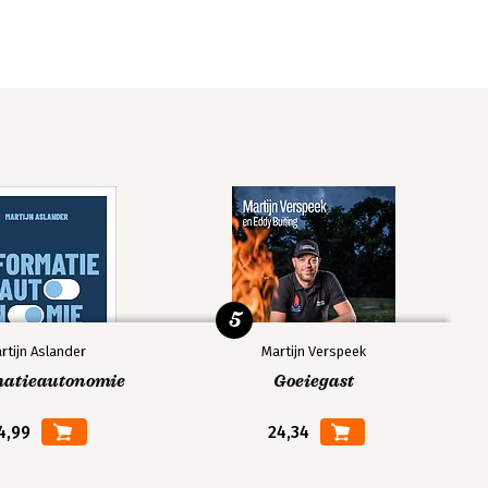
5
rtijn Aslander
Martijn Verspeek
matieautonomie
Goeiegast
4,99
24,34