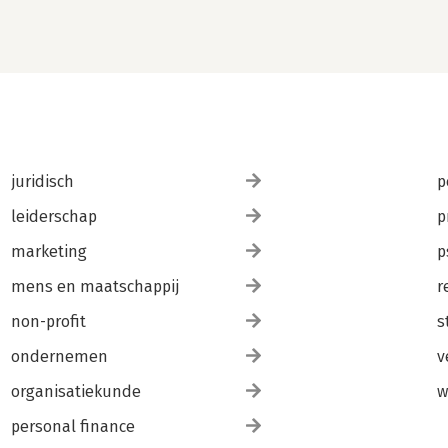
juridisch
p
leiderschap
p
marketing
p
mens en maatschappij
r
non-profit
s
ondernemen
v
organisatiekunde
w
personal finance