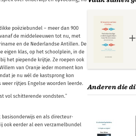
stdikke poëziebundel – meer dan 900
 vanaf de middeleeuwen tot nu, met
riname en de Nederlandse Antillen. De
 eigen klas, op het schoolplein, in de
 bij het piepende krijtje. Ze roepen ook
t Willem van Oranje ieder moment kon
mdat je nu wél de kastsprong kon
 weer rijtjes Engelse woorden leerde.
Anderen die di
ist vol schitterende vondsten.”
 basisonderwijs en als directeur-
ij ook eerder al een verzamelbundel