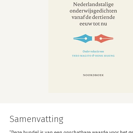
Samenvatting
“Deze bundel is van een onschatbare waarde voor het g