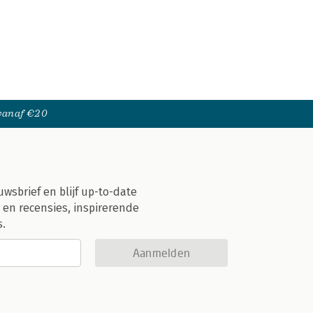
 vanaf €20
uwsbrief en blijf up-to-date
 en recensies, inspirerende
s.
Aanmelden