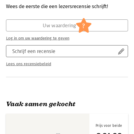
Verschijningsdatum:
9-10-2023
Wees de eerste die een lezersrecensie schrijft!
Via een combinatie van praktijkverhalen en theorie nodigt dit
boek uit om te experimenteren, te overleggen met collega's
en te evolueren als leerkracht en als schoolteam. Dit boek
?
Uw waardering
helpt student-leraren om hun eigen, krachtige weg te banen in
een complex onderwijslandschap, rekening houdend met de
Log in om uw waardering te geven
unieke context van elke individuele leerling, klas en school.
Schrijf een recensie
Lees ons recensiebeleid
Vaak samen gekocht
Prijs voor beide