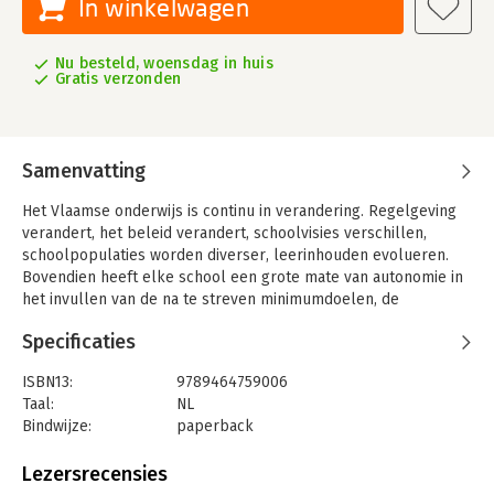
In winkelwagen
Nu besteld, woensdag in huis
Gratis verzonden
Samenvatting
Het Vlaamse onderwijs is continu in verandering. Regelgeving
verandert, het beleid verandert, schoolvisies verschillen,
schoolpopulaties worden diverser, leerinhouden evolueren.
Bovendien heeft elke school een grote mate van autonomie in
het invullen van de na te streven minimumdoelen, de
klasorganisatie, de lesorganisatie, de vakkenindeling…
Specificaties
Wat wérkt nu echt, in het onderwijs en in jouw klas? Krachtig
leraarschap blijkt een combinatie van klassieke
ISBN13:
9789464759006
instructiemethodes met innovatieve aanpakken en
Taal:
NL
onderwijstechnologieën. De auteurs preken niet de revolutie,
Bindwijze:
paperback
maar pleiten voor een overdachte aanpak waarbij je klassieke
Aantal pagina's:
608
en nieuwe aanpakken evalueert op hun waarde voor jouw
Uitgever:
Owl Press
Lezersrecensies
lesaanpak en voor jouw leerlingen.
Druk:
1