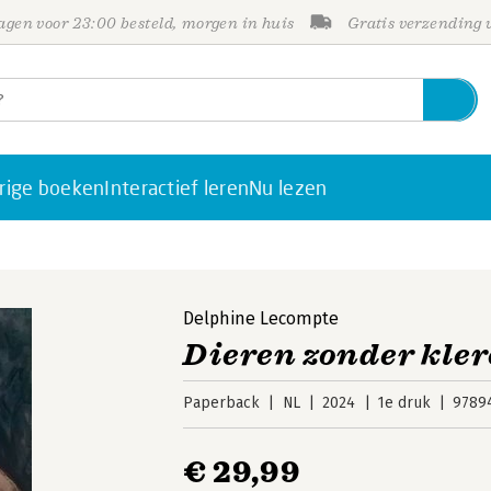
gen voor 23:00 besteld, morgen in huis
Gratis verzending
rige boeken
Interactief leren
Nu lezen
Delphine Lecompte
Dieren zonder kle
Paperback
NL
2024
1e druk
9789
€ 29,99