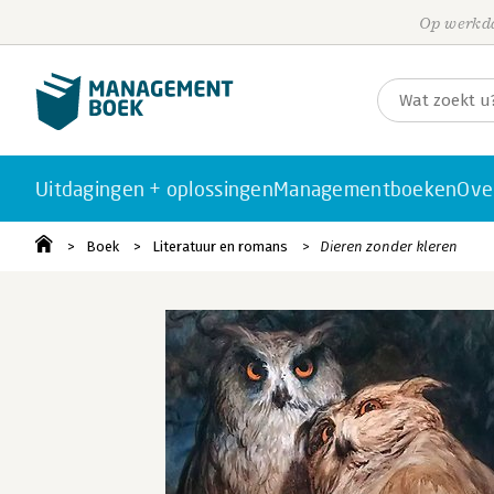
Op werkda
Uitdagingen + oplossingen
Managementboeken
Ove
Boek
Literatuur en romans
Dieren zonder kleren