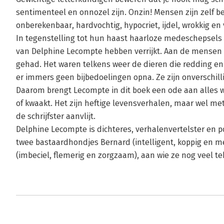
sentimenteel en onnozel zijn. Onzin! Mensen zijn zelf b
onberekenbaar, hardvochtig, hypocriet, ijdel, wrokkig en 
In tegenstelling tot hun haast haarloze medeschepsels z
van Delphine Lecompte hebben verrijkt. Aan de mensen om
gehad. Het waren telkens weer de dieren die redding e
er immers geen bijbedoelingen opna. Ze zijn onverschilli
Daarom brengt Lecompte in dit boek een ode aan alles wat 
of kwaakt. Het zijn heftige levensverhalen, maar wel me
de schrijfster aanvlijt.
Delphine Lecompte is dichteres, verhalenvertelster en
twee bastaardhondjes Bernard (intelligent, koppig en m
(imbeciel, flemerig en zorgzaam), aan wie ze nog veel te