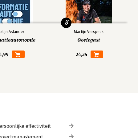
5
rtijn Aslander
Martijn Verspeek
matieautonomie
Goeiegast
4,99
24,34
ersoonlijke effectiviteit
rojectmanagement