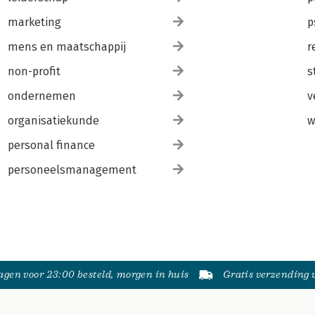
marketing
p
mens en maatschappij
r
non-profit
s
ondernemen
v
organisatiekunde
w
personal finance
personeelsmanagement
gen voor 23:00 besteld, morgen in huis
Gratis verzending