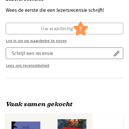
Druk:
1
gevaarlijke kanten van gewone mensen.
Verschijningsdatum:
17-9-2024
Wees de eerste die een lezersrecensie schrijft!
Typisch voor bijna álle daders: ze weten dat ze zwaar gestraft
zullen worden, maar dat houdt hen niet tegen. Ziekelijke
Hoofdrubriek:
Literatuur en romans
jaloezie en haat drijven hen tot het uiterste.
?
Uw waardering
Log in om uw waardering te geven
Schrijf een recensie
Lees ons recensiebeleid
Vaak samen gekocht