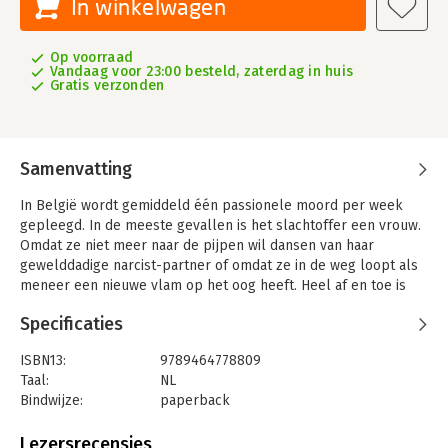
In winkelwagen
Op voorraad
Vandaag voor 23:00 besteld, zaterdag in huis
Gratis verzonden
Samenvatting
In België wordt gemiddeld één passionele moord per week
gepleegd. In de meeste gevallen is het slachtoffer een vrouw.
Omdat ze niet meer naar de pijpen wil dansen van haar
gewelddadige narcist-partner of omdat ze in de weg loopt als
meneer een nieuwe vlam op het oog heeft. Heel af en toe is
het een vrouw die naar de wapens grijpt.
Specificaties
Het gebeurt bij alle lagen van de bevolking, maar de ene
partnermoord is de andere niet. In Passionele Moorden belicht
ISBN13:
9789464778809
José Masschelin twintig uiteenlopende cases. Een bedrogen
Taal:
NL
tuinman die zijn vrouw in stukken hakt met een bijl, een sluwe
Bindwijze:
paperback
slaapkamermoord gepleegd door een stikjaloerse advocate,
Aantal pagina's:
200
een brutale buitenwipper die zijn bloedmooie echtgenote 13
Uitgever:
Borgerhoff & Lamberigts
Lezersrecensies
keer met een mes steekt… Allemaal verhalen over de