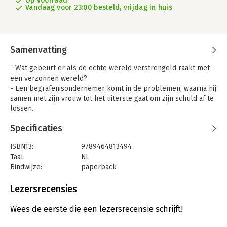
Op voorraad
Vandaag voor 23:00 besteld, vrijdag in huis
Samenvatting
- Wat gebeurt er als de echte wereld verstrengeld raakt met
een verzonnen wereld?
- Een begrafenisondernemer komt in de problemen, waarna hij
samen met zijn vrouw tot het uiterste gaat om zijn schuld af te
lossen.
- Een vermoorde vrouw wier dood op spectaculaire wijze
Specificaties
gewroken wordt.
- Mensen die hun hebzucht niet beheersen als ze al hun
ISBN13:
9789464813494
wensen uit kunnen laten komen.
Taal:
NL
De magisch-realistische schrijfstijl van Marc Koning vat in HET
Bindwijze:
paperback
LAATSTE GESPREK alledaagse gebeurtenissen in een unieke
Aantal pagina's:
304
vertelling en voert de spanning hoog op. De negen verhalen in
Uitgever:
CKO Media
Lezersrecensies
deze bundel zullen nog lang in je hoofd blijven ronddwalen.
Druk:
1
Verschijningsdatum:
26-10-2023
Wees de eerste die een lezersrecensie schrijft!