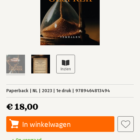
Paperback
NL
2023
1e druk
9789464813494
€ 18,00
In winkelwagen