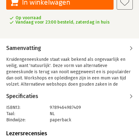
In winkelwagen
Op voorraad
Vandaag voor 23:00 besteld, zaterdag in huis
Samenvatting
Kruidengeneeskunde staat vaak bekend als ongevaarlijk en
veilig, want 'natuurlijk'. Deze vorm van alternatieve
geneeskunde is terug van nooit weggeweest en is populairder
dan ooit. Workshops en opleidingen zijn in een mum van tijd
volzet. Alternatieve webshops doen gouden zaken in de
verkoop van etherische oliën, zalven, pillen, aftreksels,
Specificaties
poeders, sappen... Influencers promoten de therapieën via de
social media.
ISBN13:
9789464987409
Maar werkt deze vorm van kruidengeneeskunde of
Taal:
NL
fytotherapie wel? Waarom is ze zo populair (gemaakt)? Wat
Bindwijze:
paperback
zegt de wetenschap hierover? Zijn er kruidentherapieën die
Aantal pagina's:
200
ronduit gevaarlijk zijn? Hoe staan de overheid en de WHO hier
Uitgever:
Actua
Lezersrecensies
tegenover?
Druk:
1