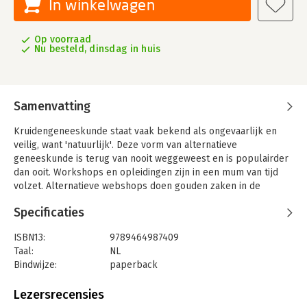
In winkelwagen
Op voorraad
Nu besteld, dinsdag in huis
Samenvatting
Kruidengeneeskunde staat vaak bekend als ongevaarlijk en
veilig, want 'natuurlijk'. Deze vorm van alternatieve
geneeskunde is terug van nooit weggeweest en is populairder
dan ooit. Workshops en opleidingen zijn in een mum van tijd
volzet. Alternatieve webshops doen gouden zaken in de
verkoop van etherische oliën, zalven, pillen, aftreksels,
Specificaties
poeders, sappen... Influencers promoten de therapieën via de
social media.
ISBN13:
9789464987409
Maar werkt deze vorm van kruidengeneeskunde of
Taal:
NL
fytotherapie wel? Waarom is ze zo populair (gemaakt)? Wat
Bindwijze:
paperback
zegt de wetenschap hierover? Zijn er kruidentherapieën die
Aantal pagina's:
200
ronduit gevaarlijk zijn? Hoe staan de overheid en de WHO hier
Uitgever:
Actua
Lezersrecensies
tegenover?
Druk:
1