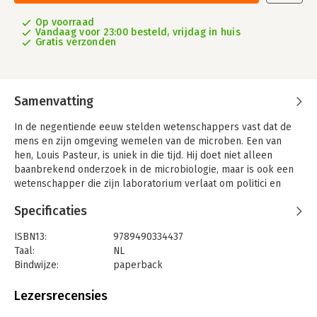
Op voorraad
Vandaag voor 23:00 besteld, vrijdag in huis
Gratis verzonden
Samenvatting
In de negentiende eeuw stelden wetenschappers vast dat de
mens en zijn omgeving wemelen van de microben. Een van
hen, Louis Pasteur, is uniek in die tijd. Hij doet niet alleen
baanbrekend onderzoek in de microbiologie, maar is ook een
wetenschapper die zijn laboratorium verlaat om politici en
burgers ervan te overtuigen dat microben een belangrijke rol
Specificaties
spelen in onze samenleving. Bruno Latour is gefascineerd door
die werkwijze en ziet overeenkomsten tussen de wereld van
ISBN13:
9789490334437
Pasteur en de wereld waarin wij leven: in de strijd tegen het
Taal:
NL
coronavirus en die tegen de ecologische mutatie is er opnieuw
Bindwijze:
paperback
sprake van een onzichtbare vijand, en zijn wetenschap, politiek
Aantal pagina's:
144
en maatschappij weer nauw met elkaar verbonden.
Uitgever:
Octavo publicaties
Lezersrecensies
Bruno Latour (1947-2022) was een Franse filosoof, socioloog en
Druk:
1