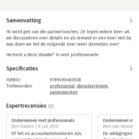
Samenvatting
'Ik word gek van die partnerlunches. Ze lopen iedere keer uit,
we discussiëren over details en als iemand er een keer niet bij
was doen we het de volgende keer weer dunnetjes over'.
Herkent u deze situatie? In veel professionele
dienstverlenende ondernemingen (pdo's) zijn dergelijke
verzuchtingen te vinden. Professionals die goed zijn in hun vak
Specificaties
en onvoldoende stilstaan bij de strategie, de besturing en het
management van de eigen organisatie. Vaak zijn de ambities
ISBN13:
9789490463038
torenhoog, maar blijft de uitwerking steken in goede
Trefwoorden:
professional
,
dienstverlening
,
bedoelingen. Omdat managementcapaciteit tekortschiet, dit
samenwerken
geen prioriteit krijgt, of dat zaken met de mantel der liefde
Taal:
Nederlands
worden bedekt.
Bindwijze:
gebonden
Expertrecensies
(2)
Aantal pagina's:
268
Een pdo is succesvol als deze haar doelstellingen duurzaam
Uitgever:
Verhaal met Impact
Ondernemen met professionals
Ondernemen met p
realiseert. Een belangrijke succesfactor is het kunnen vinden
Druk:
1
Ben Kuiken | 6 juli 2010
Wim van Hennekele
en binden van klanten. Vroeger was dit eenvoudiger dan in de
Verschijningsdatum:
18-2-2010
Of het nu accountantskantoren zijn,
De uitdagingen va
huidige omstandigheden, waarin de concurrentie is