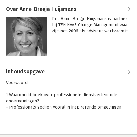
Over Anne-Bregje Huijsmans
StrategieCanvas
Drs. Anne-Bregje Huijsmans is partner 
bij TEN HAVE Change Management waar 
zij sinds 2006 als adviseur werkzaam is.
Bekijk alle boeken
Andere boeken door Anne-Bregje
Huijsmans
Inhoudsopgave
Voorwoord
1 Waarom dit boek over professionele dienstverlenende
ondernemingen?
- Professionals gedijen vooral in inspirerende omgevingen
- De ene pdo is beter in staat om succesvol te ondernemen
met professionals dan de andere
- De marktomstandigheden veranderen sterk
- Sommige pdo's ondernemen succesvol met professionals,