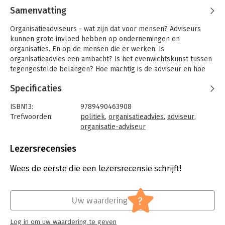
Samenvatting
Organisatieadviseurs - wat zijn dat voor mensen? Adviseurs
kunnen grote invloed hebben op ondernemingen en
organisaties. En op de mensen die er werken. Is
organisatieadvies een ambacht? Is het evenwichtskunst tussen
tegengestelde belangen? Hoe machtig is de adviseur en hoe
onafhankelijk is zijn of haar oordeel?
Specificaties
Hans Andersson is een van de oprichters van het
gerenommeerde adviesbureau AEF (Andersson Elffers Felix).
ISBN13:
9789490463908
Hij adviseerde de halve wereld, van ondernemingsraden tot
Trefwoorden:
politiek
,
organisatieadvies
,
adviseur
,
ministers. Hij was de influisteraar in de schaduw van de macht.
organisatie-adviseur
Hij nam plaats aan de ronde tafels van bestuurscolleges, hij
Taal:
Nederlands
zat in de kantines van fabrieksarbeiders en schoof aan in de
Bindwijze:
paperback
Lezersrecensies
directiekamers van het Nederlandse bedrijfsleven. In de salons
Aantal pagina's:
184
van de politieke macht nestelde hij zich in de canapés. Zijn
Uitgever:
Verhaal met Impact
Wees de eerste die een lezersrecensie schrijft!
motivatie is altijd geweest om met het organisatieadvies als
Druk:
1
vehikel maatschappelijke verandering teweeg te brengen. Het
Verschijningsdatum:
22-11-2021
heeft hem faam bezorgd en ook wel de kritiek dat hij
?
Uw waardering
opereerde als een halve politicus.
Hoofdrubriek:
Advisering
Log in om uw waardering te geven
Dit boek is een oral history. Gedurende vier jaar lang heeft