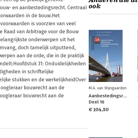
Anderen die di
ook
bouw- en aanbestedingsrecht. Centraal
oorwaarden in de bouw.Het
voorwaarden is voorzien van veel
 de Raad van Arbitrage voor de Bouw
elangrijkste onderwerpen uit het
mvang, doch tamelijk uitputtend,
erpen aan de orde, die in de praktijk
andelt:Hoofdstuk 31: Onduidelijkheden
digheden in schriftelijke
lijke stukken en de werkelijkheidOver
 hoogleraar bouwrecht aan de
M.A. van Wijngaarden
: hoogleraar bouwrecht aan de
Aanbestedingsrecht
Deel 16
€ 104,50