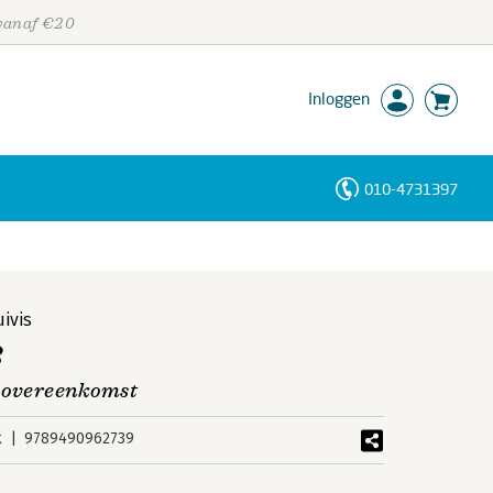
 vanaf €20
Inloggen
010-4731397
Personen
Trefwoorden
ivis
B
n overeenkomst
k
9789490962739