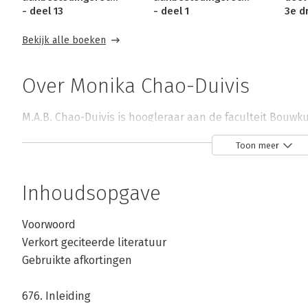
- deel 13
- deel 1
3e d
Bekijk alle boeken
Over Monika Chao-Duivis
M.A.B. Chao-Duivis is hoogleraar aan de faculteit Bouwk
Toon meer
Inhoudsopgave
Voorwoord
Andere boeken door Monika Chao-Du
Verkort geciteerde literatuur
Gebruikte afkortingen
Bekijk alle boeken
676. Inleiding