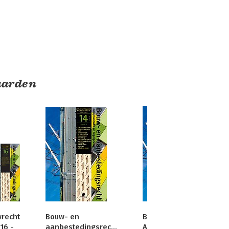
aarden
recht
Bouw- en
Bouw- en
16 -
aanbestedingsrecht
Aanbestedingsrecht