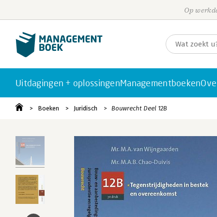
Op werkda
Uitdagingen + oplossingen
Managementboeken
Ove
Boeken
Juridisch
Bouwrecht Deel 12B