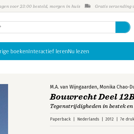
gen voor 23:00 besteld, morgen in huis
Gratis verzending
rige boeken
Interactief leren
Nu lezen
M.A. van Wijngaarden
,
Monika Chao-Du
Bouwrecht Deel 12
Tegenstrijdigheden in bestek e
Paperback
Nederlands
2012
7e dru