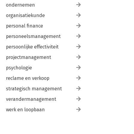
erkenningseisen?
ondernemen
6.3.1 De wijzigingen in de statuten
6.3.2 De wijzigingen in de reglementen
organisatiekunde
6.4 Conclusie
personal finance
personeelsmanagement
persoonlijke effectiviteit
projectmanagement
psychologie
reclame en verkoop
strategisch management
verandermanagement
werk en loopbaan