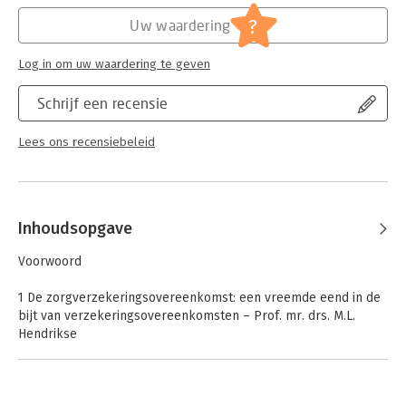
Jongbloed:
Bestuurlijke aspecten gezondheidszorg
uitgangspunten en oplossingen geplaatst.
[w.o. tarieven gezondheidszorg
?
Uw waardering
(vergoedingen); geneesmiddelen;
vestigingsbeleid; ziekenhuizen;
Log in om uw waardering te geven
zorginstellingen; zorgverzekeraars]
Serie:
ACIS Serie - UvA Amsterdam Centre for
Schrijf een recensie
Insurance Studies
Lees ons recensiebeleid
Inhoudsopgave
Voorwoord
1 De zorgverzekeringsovereenkomst: een vreemde eend in de
bijt van verzekeringsovereenkomsten – Prof. mr. drs. M.L.
Hendrikse
1.1 Inleiding
1.2 Het onzekerheidsvereiste
1.3 De precontractuele mededelingsplicht