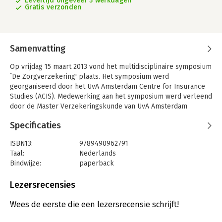
Levertijd ongeveer 3 werkdagen
Gratis verzonden
Samenvatting
Op vrijdag 15 maart 2013 vond het multidisciplinaire symposium
`De Zorgverzekering' plaats. Het symposium werd
georganiseerd door het UvA Amsterdam Centre for Insurance
Studies (ACIS). Medewerking aan het symposium werd verleend
door de Master Verzekeringskunde van UvA Amsterdam
Business School, de Open Universiteit en het Eggens Instituut
Specificaties
voor Postacademisch Juridisch Onderwijs van de Universiteit
van Amsterdam.In deze bundel treft u in de volgorde van het
ISBN13:
9789490962791
symposiumprogramma zes van de acht aldaar door de
Taal:
Nederlands
sprekers gehouden voordrachten aan. Alle auteurs zijn aan
Bindwijze:
paperback
ACIS verbonden.In de bijdragen wordt wetenschappelijke
Aantal pagina's:
136
diepgang gecombineerd met praktische toepasbaarheid. Naast
Uitgever:
Uitgeverij Paris B.V.
Lezersrecensies
het weergeven van de `state of the art' is beoogd voor zover
Verschijningsdatum:
7-2-2014
mogelijk bruikbare oplossingen te geven voor problemen
Wees de eerste die een lezersrecensie schrijft!
waar pasklare antwoorden niet (direct) voorhanden zijn en zijn
Hoofdrubriek:
Juridisch
tevens voor zover toepasselijk ¿ kritiekpunten bij bestaande