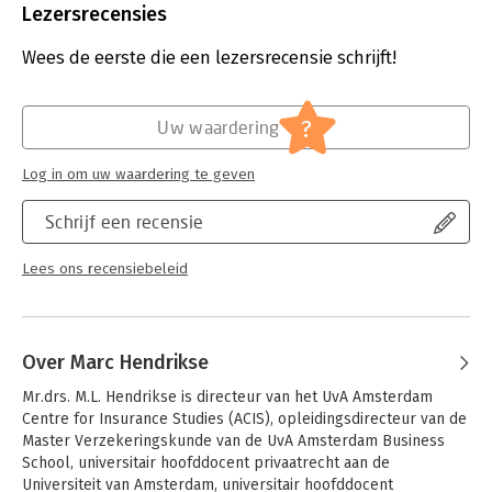
Uitgever:
Uitgeverij Paris
Lezersrecensies
Druk:
1
Verschijningsdatum:
23-1-2014
Wees de eerste die een lezersrecensie schrijft!
Hoofdrubriek:
Juridisch
Jongbloed:
Verzekeringsrecht [w.o. subrogatie]
?
Uw waardering
Serie:
ACIS Serie - UvA Amsterdam Centre for
Insurance Studies
Log in om uw waardering te geven
Schrijf een recensie
Lees ons recensiebeleid
Over Marc Hendrikse
Mr.drs. M.L. Hendrikse is directeur van het UvA Amsterdam 
Centre for Insurance Studies (ACIS), opleidingsdirecteur van de 
Master Verzekeringskunde van de UvA Amsterdam Business 
School, universitair hoofddocent privaatrecht aan de 
Universiteit van Amsterdam, universitair hoofddocent 