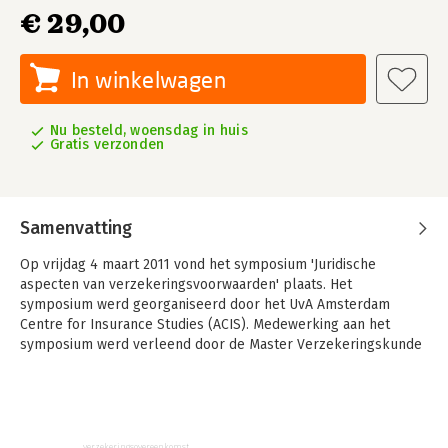
€ 29,00
In winkelwagen
Nu besteld, woensdag in huis
Gratis verzonden
Samenvatting
Op vrijdag 4 maart 2011 vond het symposium 'Juridische
aspecten van verzekeringsvoorwaarden' plaats. Het
symposium werd georganiseerd door het UvA Amsterdam
Centre for Insurance Studies (ACIS). Medewerking aan het
symposium werd verleend door de Master Verzekeringskunde
van UvA Amsterdam Business School, de Open Universiteit en
het Eggens Insituut voor Postacademisch Juridisch Onderwijs
van de Universiteit van Amsterdam.’
In deze bundel treft u – in de volgorde van het
verzekeringsovereenkomst