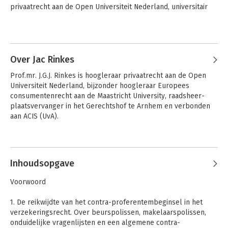
privaatrecht aan de Open Universiteit Nederland, universitair 
hoofddocent verzekeringsrecht aan de Universiteit Utrecht en 
rechter-plaatsvervanger in de Rechtbank Utrecht.
Andere boeken door Marc
Hendrikse
Over Jac Rinkes
Prof.mr. J.G.J. Rinkes is hoogleraar privaatrecht aan de Open 
Universiteit Nederland, bijzonder hoogleraar Europees 
consumentenrecht aan de Maastricht University, raadsheer-
plaatsvervanger in het Gerechtshof te Arnhem en verbonden 
aan ACIS (UvA).
Andere boeken door Jac Rinkes
Inhoudsopgave
Verzekeringsrecht
De
Voorwoord
buitengerechtelijke
kosten
1. De reikwijdte van het contra-proferentembeginsel in het
verzekeringsrecht. Over beurspolissen, makelaarspolissen,
onduidelijke vragenlijsten en een algemene contra-