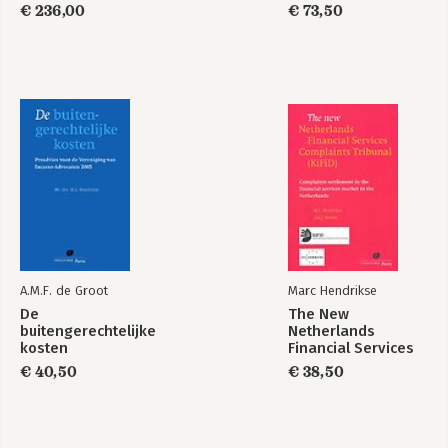
weg
verzekeringsfraude
€ 236,00
€ 73,50
Bekijk alle boeken
A.M.F. de Groot
Marc Hendrikse
De
The New
buitengerechtelijke
Netherlands
kosten
Financial Services
Complaints Tribunal
€ 40,50
€ 38,50
(KiFiD)