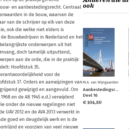
Anderen die di
ook
bouw- en aanbestedingsrecht. Centraal
oorwaarden in de bouw, waarvan de
ar van de schrijver op elk van deze
, ook die welke niet elders is
 de Bouwbedrijven in Nederland en het
belangrijkste onderwerpen uit het
mvang, doch tamelijk uitputtend,
erpen aan de orde, die in de praktijk
delt: Hoofdstuk 35.
Verantwoordelijkheid voor de
fdstuk 37. Orders en aanwijzingen van
M.A. van Wijngaarden
ingrijpend gewijzigd en aangevuld. Om
Aanbestedingsrecht
Deel 16
968 en de AB 1945 e.d.) verwijderd
€ 104,50
ie onder de nieuwe regelingen niet
de UAV 2012 en de AVA 2013 verwerkt in
ende goed en deugdelijk werk en is de
omlijnd en voorzien van veel nieuwe