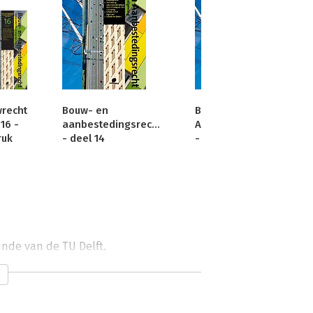
recht
Bouw- en
Bouw- en
16 -
aanbestedingsrecht
Aanbestedingsrecht
ruk
- deel 14
- deel 11
unde van de TU Delft.