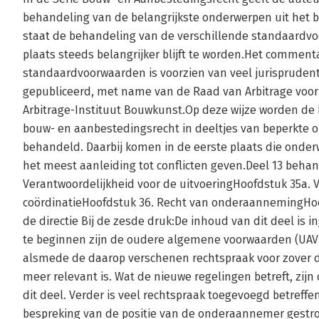
behandeling van de belangrijkste onderwerpen uit het 
staat de behandeling van de verschillende standaardv
plaats steeds belangrijker blijft te worden.Het commenta
standaardvoorwaarden is voorzien van veel jurisprudentie
gepubliceerd, met name van de Raad van Arbitrage voor
Arbitrage-Instituut Bouwkunst.Op deze wijze worden de 
bouw- en aanbestedingsrecht in deeltjes van beperkte o
behandeld. Daarbij komen in de eerste plaats die onderw
het meest aanleiding tot conflicten geven.Deel 13 behan
Verantwoordelijkheid voor de uitvoeringHoofdstuk 35a. 
coördinatieHoofdstuk 36. Recht van onderaannemingHoo
de directie Bij de zesde druk:De inhoud van dit deel is 
te beginnen zijn de oudere algemene voorwaarden (UAV 1
alsmede de daarop verschenen rechtspraak voor zover d
meer relevant is. Wat de nieuwe regelingen betreft, zijn 
dit deel. Verder is veel rechtspraak toegevoegd betreff
bespreking van de positie van de onderaannemer gestro