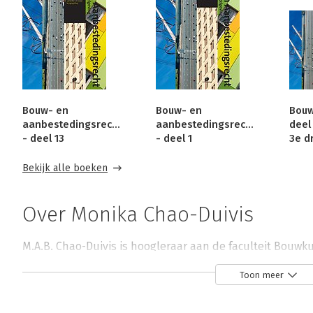
Bouw- en
Bouw- en
Bouw
aanbestedingsrecht
aanbestedingsrecht
deel 
- deel 13
- deel 1
3e d
Bekijk alle boeken
Over Monika Chao-Duivis
M.A.B. Chao-Duivis is hoogleraar aan de faculteit Bouwk
Toon meer