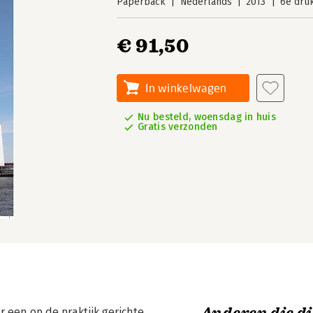
Paperback
Nederlands
2013
6e dru
€ 91,50
In winkelwagen
Nu besteld, woensdag in huis
Gratis verzonden
 een op de praktijk gerichte