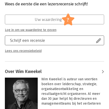
Verschijningsdatum:
23-9-2020
Wees de eerste die een lezersrecensie schrijft!
Hoofdrubriek:
Communicatie en media
Serie:
RGO Academy
?
Uw waardering
Log in om uw waardering te geven
Schrijf een recensie
Lees ons recensiebeleid
Over Wim Kweekel
Wim Kweekel is auteur van veertien 
boeken over leiderschap, strategie, 
organisatieontwikkeling en 
resultaatgericht organiseren. Al meer 
dan 30 jaar helpt hij directeuren en 
managementteams bij het verbeteren 
van hun resultaten – van 