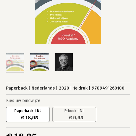
Paperback
Nederlands
2020
1e druk
9789491260100
Kies uw bindwijze
Paperback | NL
E-book | NL
€ 18,95
€ 9,95