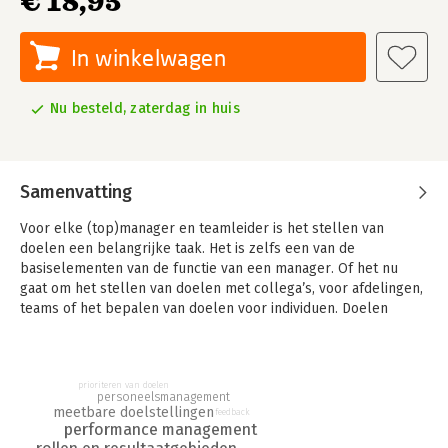
€ 18,95
In winkelwagen
Nu besteld, zaterdag in huis
Samenvatting
Voor elke (top)manager en teamleider is het stellen van
doelen een belangrijke taak. Het is zelfs een van de
basiselementen van de functie van een manager. Of het nu
gaat om het stellen van doelen met collega’s, voor afdelingen,
teams of het bepalen van doelen voor individuen. Doelen
bepalen de richting, het werk en de acties van managers en
medewerkers. Zonder doelstellingen worden mensen
richtingloos en reageren zij afwachtend als het om hun werk
prioriteren van doelen
gaat.
personeelsmanagement
meetbare doelstellingen
feedback
Het stellen van goede doelen is vaak uitdagend. Hoe selecteer
performance management
je persoonlijke doelen, voor de afdeling, voor jouw team of