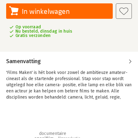
In winkelwagen
Op voorraad
Nu besteld, dinsdag in huis
Gratis verzonden
Samenvatting
'Films Maken' is hét boek voor zowel de ambitieuze amateur­
cineast als de startende professional. Stap voor stap wordt
uitgelegd hoe elke camera- positie, elke lamp en elke blik van
een acteur je kan helpen om betere films te maken. Alle
disciplines worden behandeld: camera, licht, geluid, regie,
scenario, productie, opname- leiding, camera-acteren en
montage. Naast de theorie helpen de vele praktijktips je op
weg om zelf aan de slag te gaan. Met zo’n 50.000 verkochte
exemplaren is dit boek hét standaardwerk over films maken
van Nederland en Vlaanderen.
documentaire