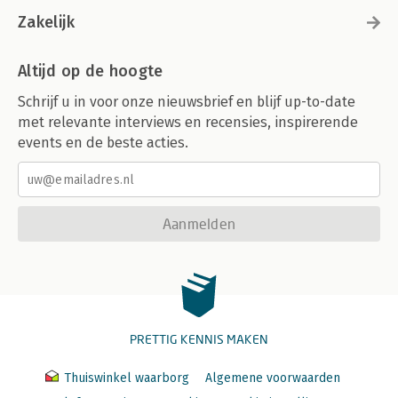
Wat is montage? ............................... 460
Zakelijk
Aan de slag ........................................ 461
Leren monteren ................................ 473
Beeldcorrecties ................................. 474
Altijd op de hoogte
Kleurcorrectie/color grading ............. 475
Vfx ..................................................... 478
Schrijf u in voor onze nieuwsbrief en blijf up-to-date
Samenvatting .................................... 480
met relevante interviews en recensies, inspirerende
Genres ................................................... 483
events en de beste acties.
Komedie ............................................ 484
Horror ................................................ 488
Thriller/suspense ............................... 491
Tragedie, (melo)drama en romantiek 493
Aanmelden
Actie/misdaad ................................... 496
Kinderfilms ........................................ 502
Whodunnits ....................................... 503
Overige genres ................................. 506
Samenvatting .................................... 507
Appendix Camerakeuze ................. 509
Videocamera, of ...? ........................... 515
PRETTIG KENNIS MAKEN
Begrippenlĳ st ...................................... 521
Literatuurlĳ st ....................................... 528
Thuiswinkel waarborg
Algemene voorwaarden
Index ....................................................... 529