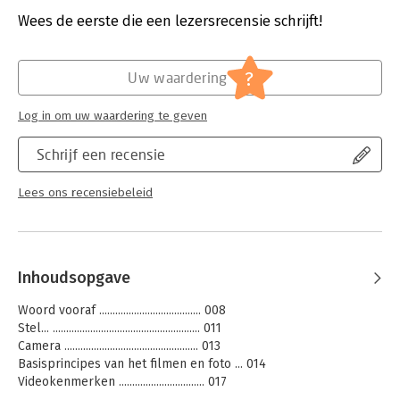
Druk:
12
Verschijningsdatum:
27-8-2024
Wees de eerste die een lezersrecensie schrijft!
Hoofdrubriek:
Schoolboeken
?
Uw waardering
Log in om uw waardering te geven
Schrijf een recensie
Lees ons recensiebeleid
Inhoudsopgave
Woord vooraf ...................................... 008
Stel... ....................................................... 011
Camera .................................................. 013
Basisprincipes van het filmen en foto ... 014
Videokenmerken ................................ 017
Bediening .......................................... 022