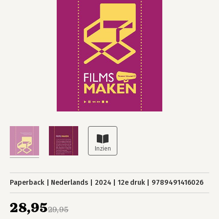
Paperback
Nederlands
2024
12e druk
9789491416026
28,95
29,95