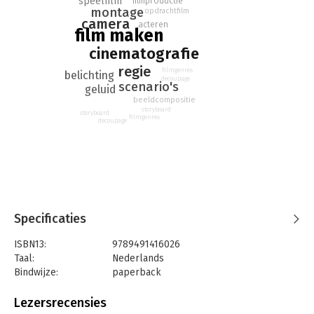
speelfilm
filmproductie
montage
opdrachtfilm
camera
acteren
film maken
cinematografie
regie
filmgenres
belichting
decoupage
scenario's
geluid
beeldcompositie
storyboard
storyboard
filmgenres
decoupage
Specificaties
ISBN13:
9789491416026
Taal:
Nederlands
Bindwijze:
paperback
Aantal pagina's:
544
Uitgever:
De Vrije Uitgevers
Lezersrecensies