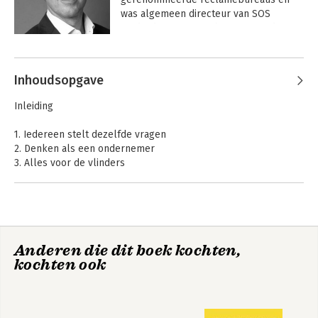
was algemeen directeur van SOS 
Kinderdorpen. Beerthuizen is sinds 
1988 actief in de wereld van sponsoring 
en fondsenwerving en publiceert al 25 
jaar over de ontwikkelingen in zijn 
Inhoudsopgave
vakgebied.
Inleiding
1. Iedereen stelt dezelfde vragen
2. Denken als een ondernemer
3. Alles voor de vlinders
4. Hij kon gewoon geen nee zeggen
5. Op de koffie met Arnold Vanderlyde
6. Terug naar de basis
7. With a Coke and a smile
8. Behoud is alles
Anderen die dit boek kochten,
9. Real Madrid uit, altijd lastig
kochten ook
10. Het gaat om maatwerk
11. Tafelazijn als tovermiddel
12. Het zijn geen sponsors, het zijn partners
13. Creativiteit is onmisbaar