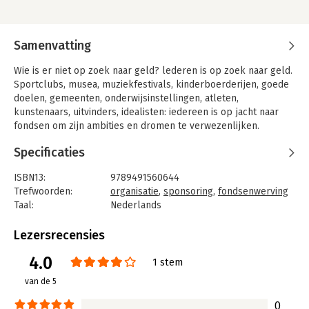
Samenvatting
Wie is er niet op zoek naar geld? lederen is op zoek naar geld.
Sportclubs, musea, muziekfestivals, kinderboerderijen, goede
doelen, gemeenten, onderwijsinstellingen, atleten,
kunstenaars, uitvinders, idealisten: iedereen is op jacht naar
fondsen om zijn ambities en dromen te verwezenlijken.
'Show Me The Money' gaat over die jacht. Insider Marcel
Specificaties
Beerthuizen vertelt op toegankelijke en heldere wijze over
zijn ervaringen en belevenissen in de wereld van sponsoring
ISBN13:
9789491560644
en fondsenwerving. Beerthuizen verkocht stoeltjes voor de
Trefwoorden:
organisatie
,
sponsoring
,
fondsenwerving
businessclub van voetbalclub PSV. Hij zocht en vond sponsors
Taal:
Nederlands
voor Thialf, het Nationale Ballet, de Wereld Jamboree en het
Bindwijze:
paperback
Jeugdsportfonds. Hij adviseerde vele Nederlandse
Aantal pagina's:
168
Lezersrecensies
multinationals over de besteding van hun sponsorbudget. Hij
Uitgever:
Boom
4.0
ontwikkelde fondsenwervende concepten voor SOS
Druk:
1
1 stem
Kinderdorpen en inspireerde tal van andere non-
Verschijningsdatum:
8-10-2014
van de 5
profitorganisaties bij hun zoektocht naar fondsen. Zijn verhaal
is een handleiding voor iedereen die geld zoekt.
Hoofdrubriek:
Non-profit
0