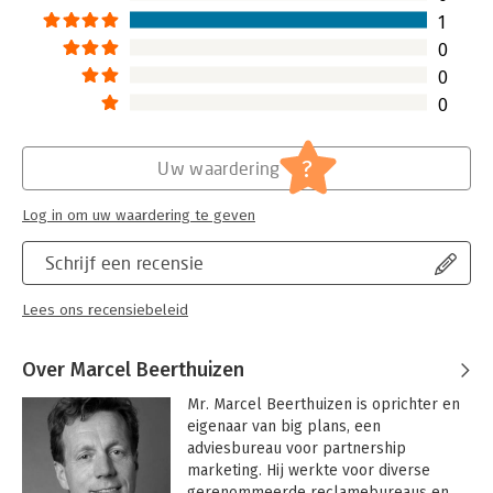
1
In dit boek staan ook interviews met de beste sponsor- en
fondsenwervers van Nederland die inzicht geven in de
0
achtergronden van hun successen:
0
- Frits Hirschstein van Kinderen Kankervrij (KiKa)
0
- Ernst Veen van De Nieuwe Kerk en Hermitage aan de Amstel
- Ronald Kleverlaan van CrowdfundingHub
- Reinier Spruit van Greenpeace
?
Uw waardering
- Hendrikje Crebolder van het Rijksmuseum
- Tiny Sanders van PSV
Log in om uw waardering te geven
- Olivier Smit van Unicef
- Patrick Wouters van den Oudenweijer van House of Sports
Schrijf een recensie
- Prof. dr. Theo Schuyt, hoogleraar filantropie aan de Vrije
Universiteit Amsterdam
Lees ons recensiebeleid
Over Marcel Beerthuizen
Mr. Marcel Beerthuizen is oprichter en 
eigenaar van big plans, een 
adviesbureau voor partnership 
marketing. Hij werkte voor diverse 
gerenommeerde reclamebureaus en 