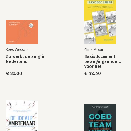
14. Niemand kan het meer alleen
15. Van Rotterdam naar Atlanta
16. Geloof hebben en er vol voor gaan
17. Je bent meer waard dan je denkt
18. Er zijn genoeg kansen voor groei
19. De laatste les
Begrippenlijst
Inspiratie
Kees Wessels
Chris Mooij
Dankwoord
Zó werkt de zorg in
Basisdocument
Over de schrijver
Nederland
bewegingsonderwijs
voor het
basisonderwijs
€ 30,00
€ 52,50