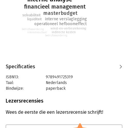
en verliesrekening, kasstroom- overzicht, liquiditeit,
financieel management
solvabiliteit, rentabiliteit en waarde van de onderneming).
masterbudget
solvabiliteit
interne verslaglegging
liquiditeit
operationeel hefboomeffect
winst-en-verliesrekening
bedrijfswaardering
indirecte kosten
interestresultaat
bedrijfswaardering
Specificaties
ISBN13:
9789491725319
Taal:
Nederlands
Bindwijze:
paperback
Uitgever:
Convoy Uitgevers
Druk:
1
Lezersrecensies
Verschijningsdatum:
1-3-2014
Wees de eerste die een lezersrecensie schrijft!
Hoofdrubriek:
Financieel management