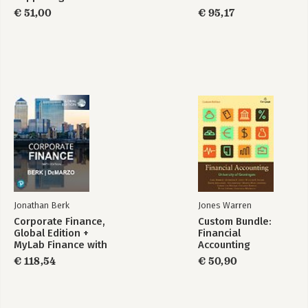
Analyse -
€ 51,00
€ 95,17
Theorieboek
Jonathan Berk
Jones Warren
Corporate Finance,
Custom Bundle:
Global Edition +
Financial
MyLab Finance with
Accounting
Pearson eText
€ 118,54
€ 50,90
(Package)