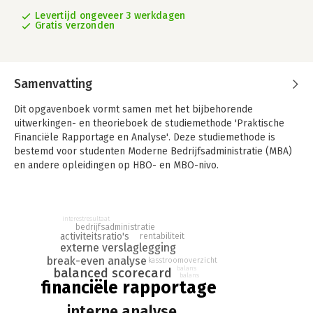
Levertijd ongeveer 3 werkdagen
Gratis verzonden
Samenvatting
Dit opgavenboek vormt samen met het bijbehorende
uitwerkingen- en theorieboek de studiemethode 'Praktische
Financiële Rapportage en Analyse'. Deze studiemethode is
bestemd voor studenten Moderne Bedrijfsadministratie (MBA)
en andere opleidingen op HBO- en MBO-nivo.
De opgaven in dit boek zijn net als in het theorieboek verdeeld
in aparte hoofdstukken. De opgaven in de eerste hoofdstukken
behandelen de werkzaamheden voorafgaand aan de verslag-
interestresultaat
bedrijfsadministratie
periode (o.a. de balanced scorecard, het masterbudget en de
activiteitsratio's
rentabiliteit
break-evenanalyse). Daarna volgen een aantal hoofdstukken
externe verslaglegging
met opgaven over de interne verslaglegging en interne
break-even analyse
kasstroomoverzicht
balans
balanced scorecard
analyse gedurende de verslagperiode.
balans
financiële rapportage
Tot slot is een aantal hoofdstukken opgenomen met opgaven
interne analyse
over de externe verslaglegging en analyse (o.a. balans, winst-