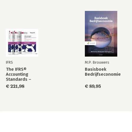
IFRS
M.P. Brouwers
The IFRS®
Basisboek
Accounting
Bedrijfseconomie
Standards –
Required Annotated
€ 221,98
€ 89,95
1 January 2026