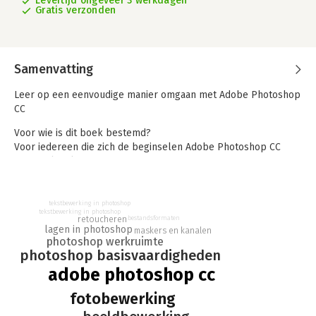
Levertijd ongeveer 3 werkdagen
Gratis verzonden
Samenvatting
Leer op een eenvoudige manier omgaan met Adobe Photoshop
CC
Voor wie is dit boek bestemd?
Voor iedereen die zich de beginselen Adobe Photoshop CC
eigen wil maken.
Met het cursusboek van Serasta wordt stap voor stap alles
uitgelegd wat u moet weten om het programma te gebruiken.
Elk hoofdstuk staat boordevol oefeningen die u kunt maken.
tekstbewerking in photoshop
tekstbewerking in photoshop
Photoshop is het toonaangevende foto bewerkingsprogramma.
retoucheren
bestandsformaten
lagen in photoshop
Ontdek de oneindige mogelijkheden van Photoshop en doe dat
maskers en kanalen
photoshop werkruimte
aan de hand van de talloze verrassende voorbeelden in dit
photoshop basisvaardigheden
cursusboek.
adobe photoshop cc
Met dit boek leert u onder andere:
fotobewerking
- De opzet van Adobe Photoshop CC
- Een eigen werkruimte creëren