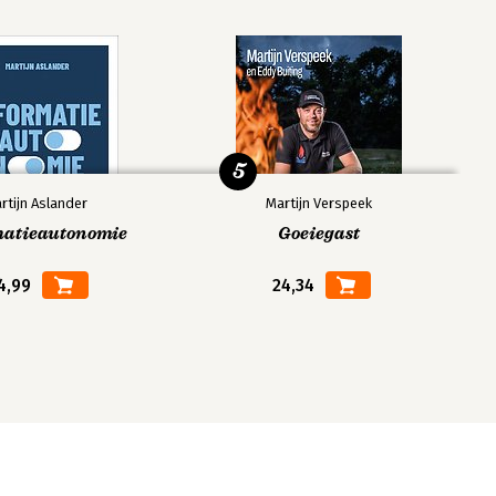
5
rtijn Aslander
Martijn Verspeek
matieautonomie
Goeiegast
4,99
24,34