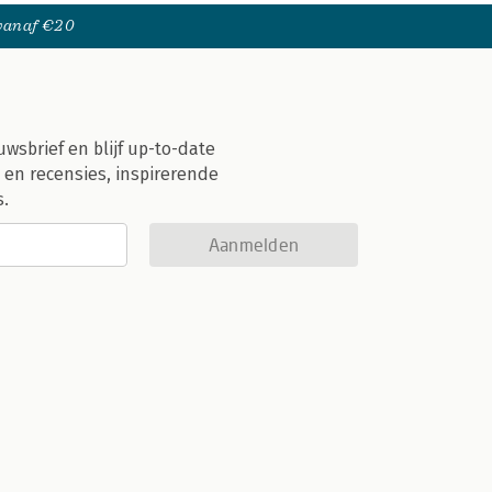
 vanaf €20
uwsbrief en blijf up-to-date
 en recensies, inspirerende
s.
Aanmelden