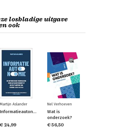
ze losbladige uitgave
en ook
Martijn Aslander
Nel Verhoeven
Informatieautonomie
Wat is
onderzoek?
€ 24,99
€ 56,50