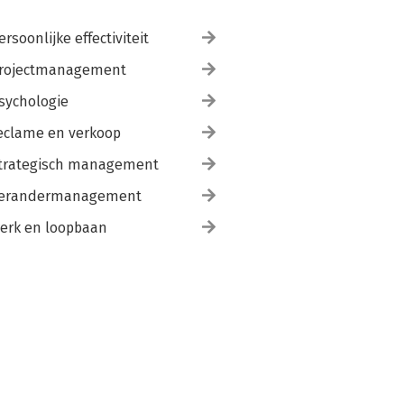
ersoonlijke effectiviteit
rojectmanagement
sychologie
eclame en verkoop
trategisch management
erandermanagement
erk en loopbaan