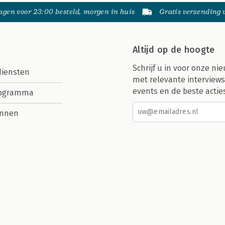
gen voor 23:00 besteld, morgen in huis
Gratis verzending
Altijd op de hoogte
Schrijf u in voor onze nie
diensten
met relevante interviews
events en de beste actie
rogramma
nnen