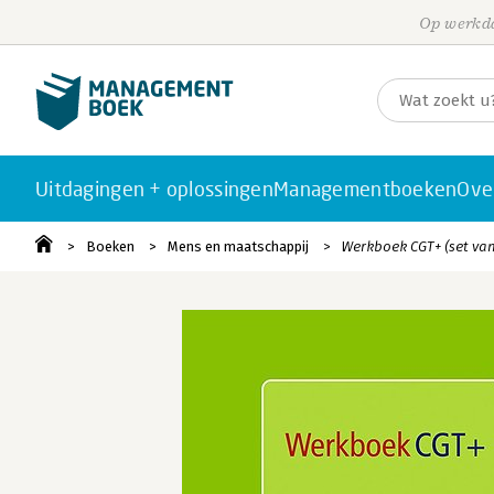
Op werkda
Uitdagingen + oplossingen
Managementboeken
Ove
Boeken
Mens en maatschappij
Werkboek CGT+ (set van 