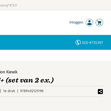
 vanaf €20
Inloggen
010-4731397
Personen
Trefwoorden
ion Kiewik
(set van 2 ex.)
1e druk
9789492121196