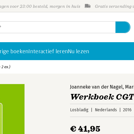
gen voor 23:00 besteld, morgen in huis
Gratis verzending
rige boeken
Interactief leren
Nu lezen
2 ex.)
Joanneke van der Nagel
,
Mar
Werkboek CGT+ 
Losbladig
Nederlands
2016
€ 41,95