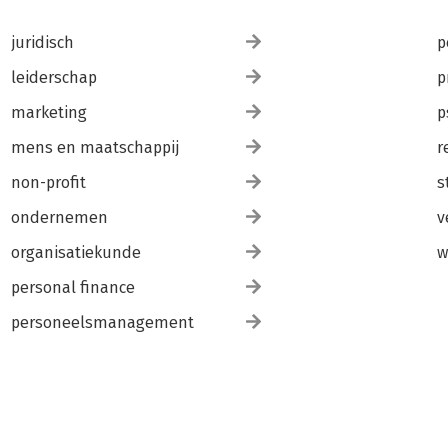
juridisch
p
leiderschap
p
marketing
p
mens en maatschappij
r
non-profit
s
ondernemen
v
organisatiekunde
w
personal finance
personeelsmanagement