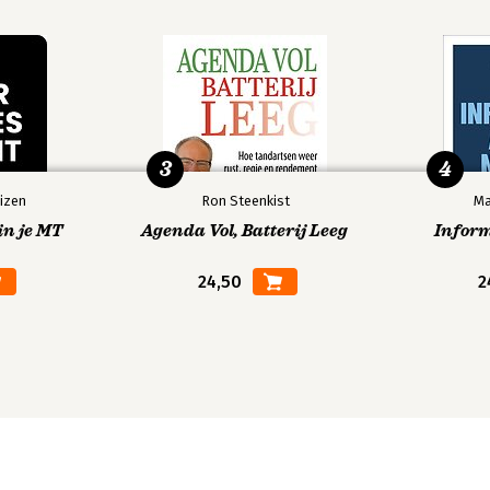
3
4
izen
Ron Steenkist
Ma
in je MT
Agenda Vol, Batterij Leeg
Infor
24,50
2