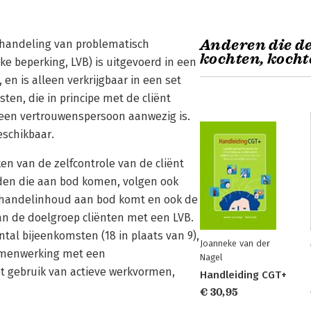
Anderen die de
ehandeling van problematisch
kochten, kocht
e beperking, LVB) is uitgevoerd in een
en is alleen verkrijgbaar in een set
ten, die in principe met de cliënt
k een vertrouwenspersoon aanwezig is.
eschikbaar.
ken van de zelfcontrole van de cliënt
den die aan bod komen, volgen ook
behandelinhoud aan bod komt en ook de
an de doelgroep cliënten met een LVB.
ntal bijeenkomsten (18 in plaats van 9),
Joanneke van der
samenwerking met een
Nagel
et gebruik van actieve werkvormen,
Handleiding CGT+
€ 30,95