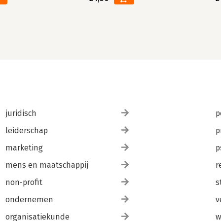
juridisch
p
leiderschap
p
marketing
p
mens en maatschappij
r
non-profit
s
ondernemen
v
organisatiekunde
w