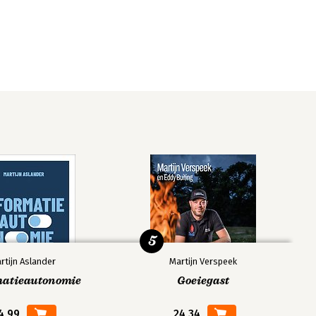
5
rtijn Aslander
Martijn Verspeek
matieautonomie
Goeiegast
4,99
24,34