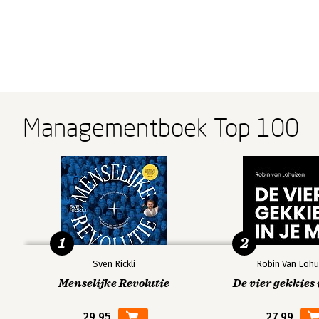
Managementboek Top 100
1
2
Sven Rickli
Robin Van Lohu
Menselijke Revolutie
De vier gekkies 
29,95
27,99