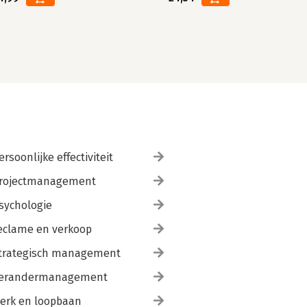
ersoonlijke effectiviteit
rojectmanagement
sychologie
eclame en verkoop
trategisch management
erandermanagement
erk en loopbaan