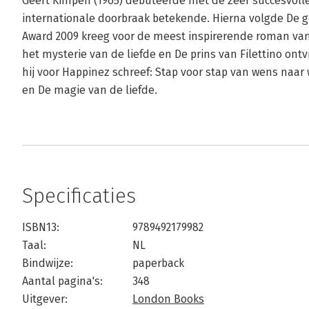
Geert Kimpen (1965) debuteerde met de zeer succesvolle 
internationale doorbraak betekende. Hierna volgde De 
Award 2009 kreeg voor de meest inspirerende roman van 
het mysterie van de liefde en De prins van Filettino ontv
hij voor Happinez schreef: Stap voor stap van wens naar
en De magie van de liefde.
Specificaties
ISBN13:
9789492179982
Taal:
NL
Bindwijze:
paperback
Aantal pagina's:
348
Uitgever:
London Books