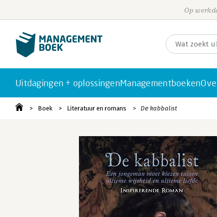
Op werkda
Uitdagingen + oplossingen
Managementboeken
Ove
Boek
Literatuur en romans
De kabbalist