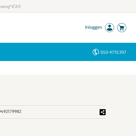
 vanaf €20
Inloggen
010-4731397
Personen
Trefwoorden
9492179982