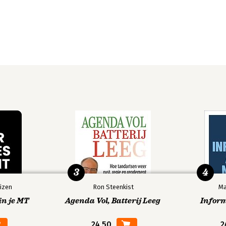
3
4
izen
Ron Steenkist
Ma
in je MT
Agenda Vol, Batterij Leeg
Infor
24,50
2