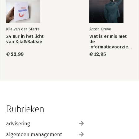
Kila van der Starre
Anton Greve
24 uur in het licht
Wat is er mis met
van Kila&Babsie
de
informatievoorziening
in Nederland ?
€ 22,99
€ 12,95
Rubrieken
advisering
algemeen management