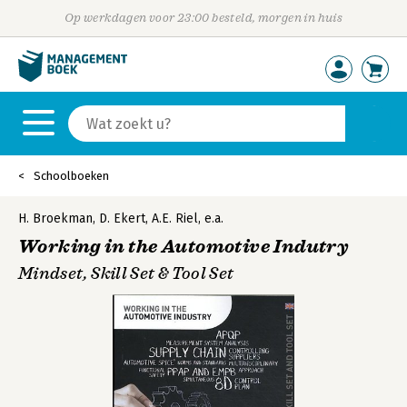
Op werkdagen voor 23:00 besteld, morgen in huis
Schoolboeken
H. Broekman
,
D. Ekert
,
A.E. Riel
,
e.a.
Working in the Automotive Indutry
Mindset, Skill Set & Tool Set