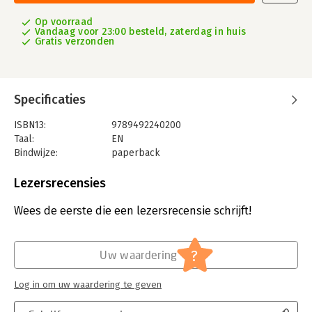
Op voorraad
Vandaag voor 23:00 besteld, zaterdag in huis
Gratis verzonden
Specificaties
ISBN13:
9789492240200
Taal:
EN
Bindwijze:
paperback
Aantal pagina's:
177
Uitgever:
LSSA B.V.
Lezersrecensies
Druk:
2
Verschijningsdatum:
4-5-2020
Wees de eerste die een lezersrecensie schrijft!
Hoofdrubriek:
Schoolboeken
?
Uw waardering
Log in om uw waardering te geven