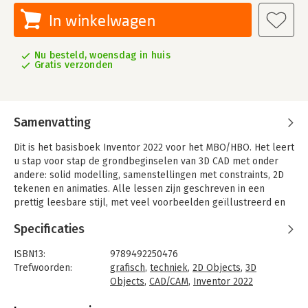
In winkelwagen
Nu besteld, woensdag in huis
Gratis verzonden
Samenvatting
Dit is het basisboek Inventor 2022 voor het MBO/HBO. Het leert
u stap voor stap de grondbeginselen van 3D CAD met onder
andere: solid modelling, samenstellingen met constraints, 2D
tekenen en animaties. Alle lessen zijn geschreven in een
prettig leesbare stijl, met veel voorbeelden geïllustreerd en
bevatten veel oefeningen. De van oorsprong Nederlandse
Specificaties
teksten en tekennormen zorgen ervoor dat u de juiste kennis
opdoet (tekenregels volgens NEN, millimeters, ISO en DIN
ISBN13:
9789492250476
bibliotheek, de juiste projectiemethode). Door de combinatie
Trefwoorden:
grafisch
,
techniek
,
2D Objects
,
3D
van theorie, geleide instructie en oefeningen leent het boek
Objects
,
CAD/CAM
,
Inventor 2022
zich uitstekend voor zelfstudie.
Taal:
Nederlands