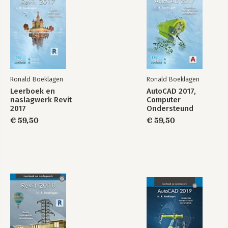
Ronald Boeklagen
Ronald Boeklagen
Leerboek en
AutoCAD 2017,
naslagwerk Revit
Computer
2017
Ondersteund
Basisboek Revit
Revit 2025
Ontwerpen
2026
€ 59,50
€ 59,50
Bekijk alle boeken