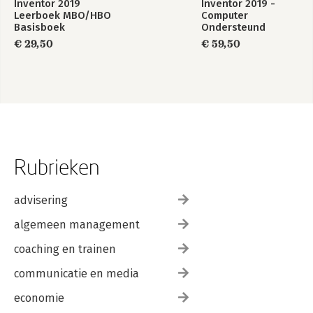
Inventor 2019
Inventor 2019 -
Leerboek MBO/HBO
Computer
Basisboek
Ondersteund
Ontwerpen
€ 29,50
€ 59,50
Rubrieken
advisering
algemeen management
coaching en trainen
communicatie en media
economie