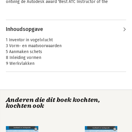
Nederlandse tekennormen.
ontving de Autodesk award 'Best ATC Instructor of the 
- Nederlandse tekst
Benelux'.
- Nederlandse tekennormen
- Beginnende gebruiker
Andere boeken door Ronald
- Voor Windows
Boeklagen
Inhoudsopgave
- Uitgewerkte opgaven op CADCollege.nl
- CADCollege Tools op CADCollege.nl
1 Inventor in vogelvlucht
3 Vorm- en maatvoorwaarden
5 Aanmaken schets
8 Inleiding vormen
9 Werkvlakken
10 Contourvormen
11 Bewerkingsvormen 1
19 2D tekeningen
22 Samenstelling
25 Skeletmodel 1
Anderen die dit boek kochten,
27 Lassamenstelling
Basisboek AutoCAD
AutoCAD 2021 -
kochten ook
28 Machineframe
2026
Computer
33 Plaatwerk in vogelvlucht
Ondersteund
Ontwerpen
60 Installatie
Index