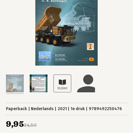
Paperback
Nederlands
2021
1e druk
9789492250476
9,95
34,50