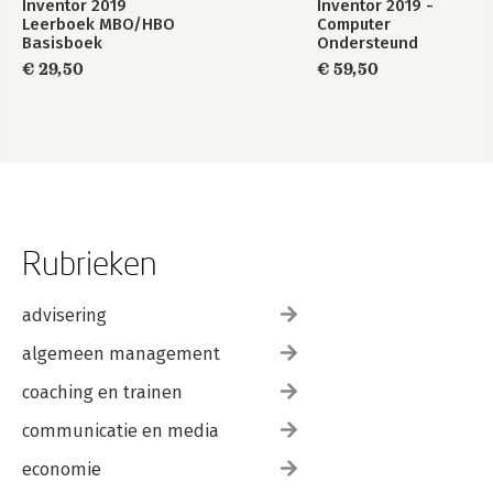
Inventor 2019
Inventor 2019 -
Leerboek MBO/HBO
Computer
Basisboek
Ondersteund
Ontwerpen
€ 29,50
€ 59,50
Rubrieken
advisering
algemeen management
coaching en trainen
communicatie en media
economie