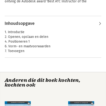
ontving de Autodesk award 'Best ATC Instructor of the 
Benelux'.
Andere boeken door Ronald
Boeklagen
Inhoudsopgave
1. Introductie
2. Openen, opslaan en delen
4. Positioneren 1
6. Vorm- en maatvoorwaarden
7. Toevoegen
9. Veranderen
10. Grafische transformaties
11. Structuur en notaties
12. Printen
14. Blokken
Anderen die dit boek kochten,
16. Inleiding Dynamische blokken
Basisboek AutoCAD
AutoCAD 2021 -
kochten ook
2026
Computer
Index met de Engelse commandonamen
Ondersteund
Ontwerpen