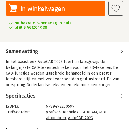
In winkelwagen
Nu besteld, woensdag in huis
Gratis verzonden
Samenvatting
In het basisboek AutoCAD 2023 leert u stapsgewijs de
belangrijkste CAD-tekentechnieken voor het 2D-tekenen. De
CAD-functies worden uitgebreid behandeld in een prettig
leesbare stijl en met veel voorbeelden geïllustreerd. De van
oorsprong Nederlandse teksten en tekennormen zorgen
ervoor dat u de juiste kennis opdoet (millimeters,
Specificaties
lagenindeling en kleuren). Naast deze vertrouwde
onderwerpen wordt het werken met nieuwe technieken zoals
ISBN13:
9789492250599
het parametrisch tekenen en dynamische blokken behandeld.
Trefwoorden:
grafisch
,
techniek
,
CAD/CAM
,
MBO
,
Het handboek bevat een mix van theorie, geleide instructie en
atoombom
,
AutoCAD 2023
oefeningen en is daarom uitermate geschikt voor zelfstudie.
Taal:
Nederlands