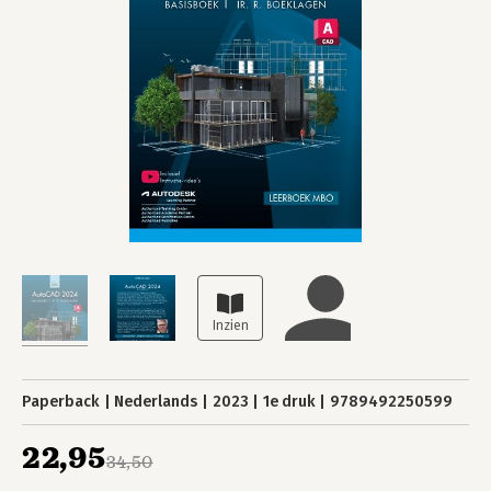
Paperback
Nederlands
2023
1e druk
9789492250599
22,95
34,50