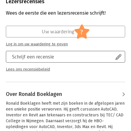
Het leerboek 2023 is speciaal samengesteld voor MBO-
Bindwijze:
paperback
Lezersrecensies
opleidingen die lesgeven in CAD-tekenen. Dit boek bevat
Aantal pagina's:
528
daarom de eenvoudigste 2D-tekentechnieken uit deel I van het
Uitgever:
TEC/CAD college
Wees de eerste die een lezersrecensie schrijft!
boek 'AutoCAD 2023 Computer Ondersteund Ontwerpen'. Het
Druk:
1
complete boek bestaat uit vijf delen, het gaat dieper in op het
Verschijningsdatum:
2-6-2023
2D-tekenen, het behandelt ook het 3D-ontwerpen, het
?
Uw waardering
samenwerken met andere programma’s en het aanpassen van
Hoofdrubriek:
IT-management / ICT
AutoCAD. Het volledige AutoCAD 2023 boek is een compleet
Log in om uw waardering te geven
naslagwerk en studieboek.
Schrijf een recensie
Dit Nederlandstalige handboek leert u stap voor stap de meest
eenvoudige tekentechnieken in het 2D-tekenen met AutoCAD
2023. Het boek gebruikt Nederlandse tekennormen.
Lees ons recensiebeleid
- Nederlandse tekst
- Nederlandse tekennormen
- Beginnende gebruiker
- Voor Windows
Over Ronald Boeklagen
- Uitgewerkte opgaven op cadcollege.nl
Ronald Boeklagen heeft met zijn boeken in de afgelopen jaren 
- CAD College tools op cadcollege.nl
een unieke positie verworven. Hij geeft cursussen AutoCAD, 
Inventor en Revit aan tekenaars en constructeurs bij TEC/ CAD 
College in Nijmegen. Daarnaast verzorgt hij de HBO-
opleidingen voor AutoCAD, Inventor, 3ds Max en Revit. Hij 