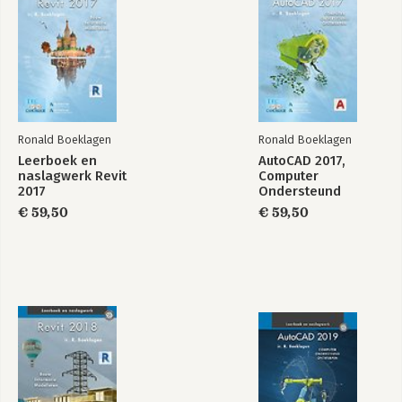
Ronald Boeklagen
Ronald Boeklagen
Leerboek en
AutoCAD 2017,
naslagwerk Revit
Computer
2017
Ondersteund
Basisboek Revit
Revit 2025
Ontwerpen
2026
€ 59,50
€ 59,50
Bekijk alle boeken