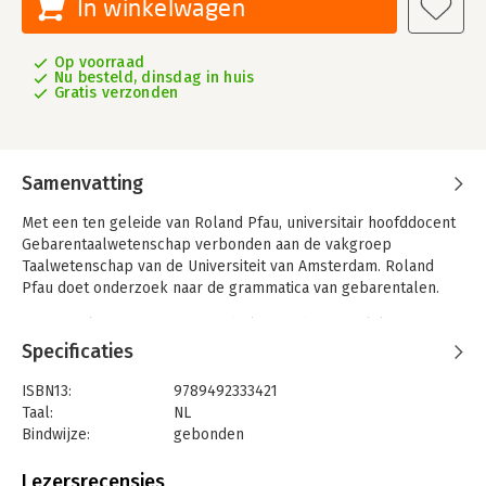
In winkelwagen
Op voorraad
Nu besteld, dinsdag in huis
Gratis verzonden
Samenvatting
Met een ten geleide van Roland Pfau, universitair hoofddocent
Gebarentaalwetenschap verbonden aan de vakgroep
Taalwetenschap van de Universiteit van Amsterdam. Roland
Pfau doet onderzoek naar de grammatica van gebarentalen.
In dit boek gaan Bos en De Nobel in op de ruimtelijke
modificatie van werkwoordgebaren
Specificaties
in de Nederlandse Gebarentaal (NGT), een vormverandering die
door veel taalkundigen als een manifestatie van congruentie
ISBN13:
9789492333421
wordt beschouwd,
Taal:
NL
vergelijkbaar met werkwoordcongruentie in gesproken talen.
Bindwijze:
gebonden
Ook bespreken de
Aantal pagina's:
204
auteurs de interactie tussen het markeren van congruentie en
Uitgever:
Tricht, Uitgeverij Van
Lezersrecensies