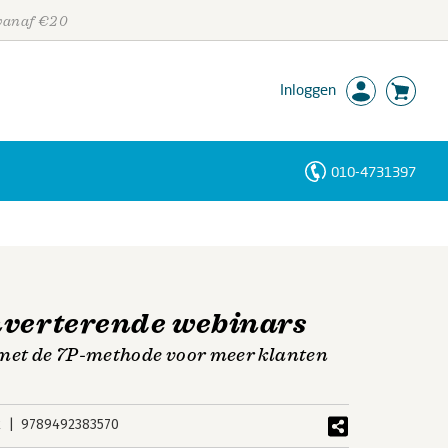
 vanaf €20
Inloggen
010-4731397
Personen
Trefwoorden
nverterende webinars
 met de 7P-methode voor meer klanten
k
9789492383570