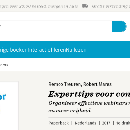
gen voor 23:00 besteld, morgen in huis
Gratis verzending
rige boeken
Interactief leren
Nu lezen
inars
Remco Treuren
,
Robert Mares
Experttips voor co
Organiseer effectieve webinars
en meer vrijheid
Paperback
Nederlands
2017
1e dru