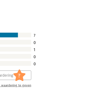
7
0
1
0
0
?
rdering
 waardering te geven