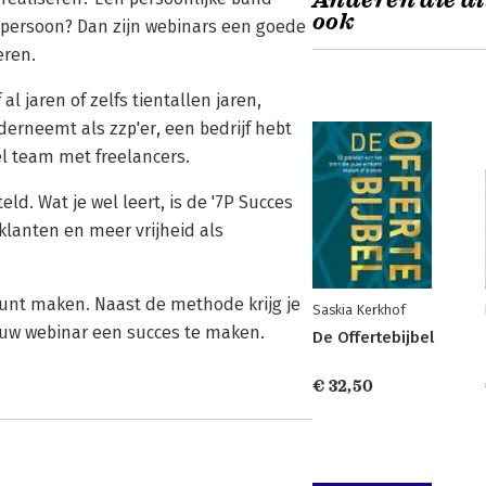
Anderen die di
ook
 persoon? Dan zijn webinars een goede
eren.
 al jaren of zelfs tientallen jaren,
derneemt als zzp'er, een bedrijf hebt
l team met freelancers.
eld. Wat je wel leert, is de '7P Succes
lanten en meer vrijheid als
kunt maken. Naast de methode krijg je
Saskia Kerkhof
ouw webinar een succes te maken.
De Offertebijbel
€ 32,50