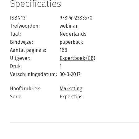
Specificaties
ISBN13:
9789492383570
Trefwoorden:
webinar
Taal:
Nederlands
Bindwijze:
paperback
Aantal pagina's:
168
Uitgever:
Expertboek (CB)
Druk:
1
Verschijningsdatum:
30-3-2017
Hoofdrubriek:
Marketing
Serie:
Experttips