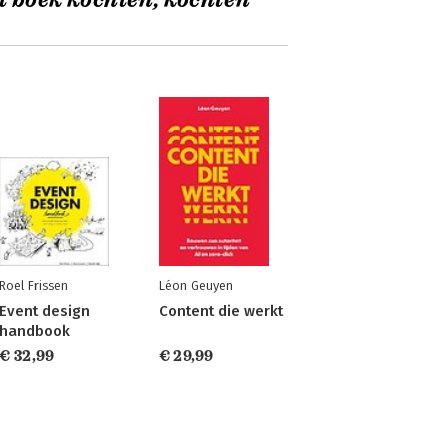
t boek kochten, kochten
Roel Frissen
Léon Geuyen
Event design
Content die werkt
handbook
€ 32,99
€ 29,99