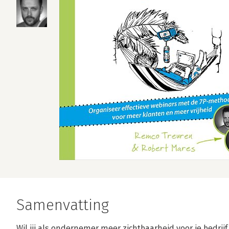
Samenvatting
Wil jij als ondernemer meer zichtbaarheid voor je bedrij