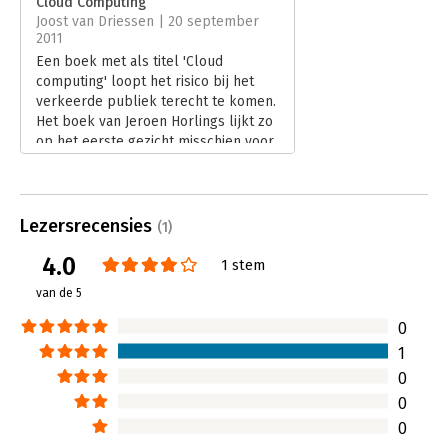
Cloud Computing
Hoofdrubriek:
IT-management / ICT
Joost van Driessen | 20 september
2011
Een boek met als titel 'Cloud
computing' loopt het risico bij het
verkeerde publiek terecht te komen.
Het boek van Jeroen Horlings lijkt zo
op het eerste gezicht misschien voor
de hardcore ICT-er bestemd. Dat is
zeker niet het geval. Het boek is juist
zeer geschikt voor de manager of
adviseur die op zoek is naar
Lezersrecensies
(1)
basiskennis over deze nieuwe manier
4.0
van werken. Basiskennis van ICT is
1 stem
wel nodig om het boek te kunnen
van de 5
doorgronden, maar dat is
tegenwoordig voor de gemiddelde
0
manager vaak niet meer zo'n groot
1
probleem.
0
Lees verder
0
0