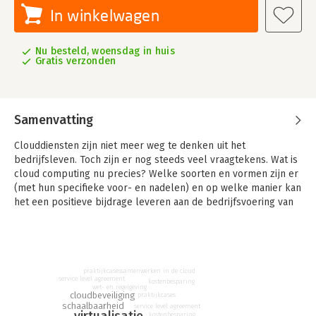
In winkelwagen
Nu besteld, woensdag in huis
Gratis verzonden
Samenvatting
Clouddiensten zijn niet meer weg te denken uit het
bedrijfsleven. Toch zijn er nog steeds veel vraagtekens. Wat is
cloud computing nu precies? Welke soorten en vormen zijn er
(met hun specifieke voor- en nadelen) en op welke manier kan
het een positieve bijdrage leveren aan de bedrijfsvoering van
grote en kleine bedrijven? De 'cloud' belooft
kostenbesparingen (betalen voor gebruik), eenvoudiger
beheer en vrijwel onbeperkte capaciteit (zoals rekenkracht en
opslag). Maar er zijn ook diverse schaduwzijden zoals
beveiligingsrisico's, juridische kwesties en het gevaar van een
praktijkcases
samenwerken in de cloud
service level agreement
kostenbesparing
zogenaamde 'vendor lock-in' door gebrek aan open
wet- en regelgeving
cloudbeveiliging
praktijkcases
standaarden.
schaalbaarheid
service level agreement
virtualisatie
Alles wat te maken heeft met cloud computing wordt op
kostenbesparing