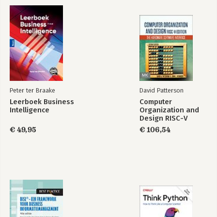
Een objectieve kijk
Zelfrijdende auto's
op waterstof
Bekijk alle boeken
Peter ter Braake
David Patterson
Leerboek Business
Computer
Intelligence
Organization and
Design RISC-V
Edition
€ 49,95
€ 106,54