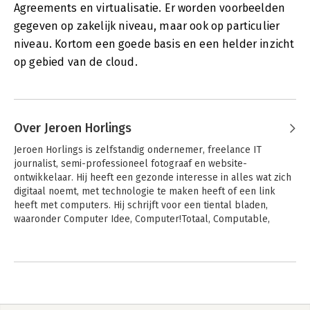
Agreements en virtualisatie. Er worden voorbeelden
gegeven op zakelijk niveau, maar ook op particulier
niveau. Kortom een goede basis en een helder inzicht
op gebied van de cloud.
Over Jeroen Horlings
Jeroen Horlings is zelfstandig ondernemer, freelance IT 
journalist, semi-professioneel fotograaf en website-
ontwikkelaar. Hij heeft een gezonde interesse in alles wat zich 
digitaal noemt, met technologie te maken heeft of een link 
heeft met computers. Hij schrijft voor een tiental bladen, 
waaronder Computer Idee, Computer!Totaal, Computable, 
Zoom en PC Active.

Andere boeken door Jeroen
Hij schrijft voor een tiental bladen, variërend van typische 
Horlings
consumententijdschriften tot pure journalistiek. Zijn 
specialiteiten zijn achtergrondverhalen over technologie, 
praktische artikelen over software en hardware en product 