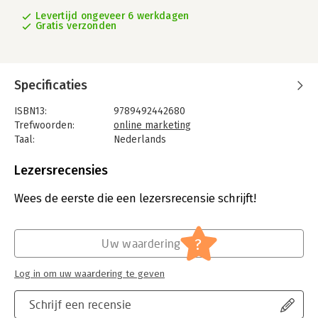
Levertijd ongeveer 6 werkdagen
Gratis verzonden
Specificaties
ISBN13:
9789492442680
Trefwoorden:
online marketing
Taal:
Nederlands
Bindwijze:
gebonden
Aantal pagina's:
190
Lezersrecensies
Uitgever:
Edufocus
Druk:
1
Wees de eerste die een lezersrecensie schrijft!
Verschijningsdatum:
23-7-2021
Hoofdrubriek:
Marketing
?
Uw waardering
Log in om uw waardering te geven
Schrijf een recensie