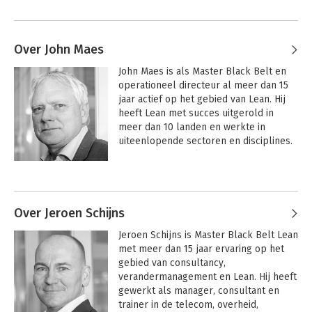
Over John Maes
John Maes is als Master Black Belt en 
operationeel directeur al meer dan 15 
jaar actief op het gebied van Lean. Hij 
heeft Lean met succes uitgerold in 
meer dan 10 landen en werkte in 
uiteenlopende sectoren en disciplines. 
Zijn ervaring strekt zich uit van 
werkvloer tot directieniveau. John is 
Andere boeken door John Maes
Senior VP bij een grote financiële 
instelling en verantwoordelijk voor het 
Lean Center of Excellence. Ook is hij 
Over Jeroen Schijns
oprichter van Always Better 
Jeroen Schijns is Master Black Belt Lean 
Consultancy, dat organisaties helpt met 
met meer dan 15 jaar ervaring op het 
de implementatie van Lean en RPA.
gebied van consultancy, 
verandermanagement en Lean. Hij heeft 
gewerkt als manager, consultant en 
trainer in de telecom, overheid, 