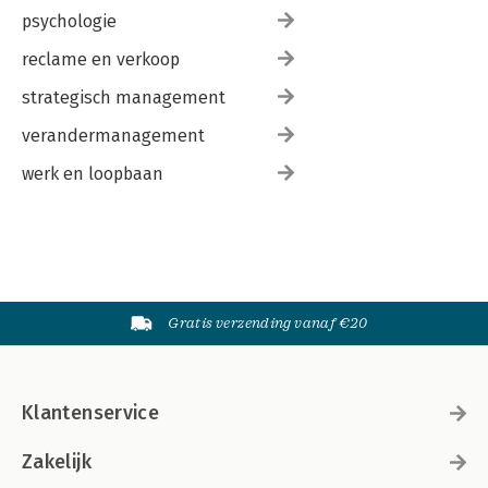
psychologie
Tot slot 193
reclame en verkoop
Over de auteurs 195
Register 197
strategisch management
verandermanagement
werk en loopbaan
Gratis verzending vanaf €20
Klantenservice
Zakelijk