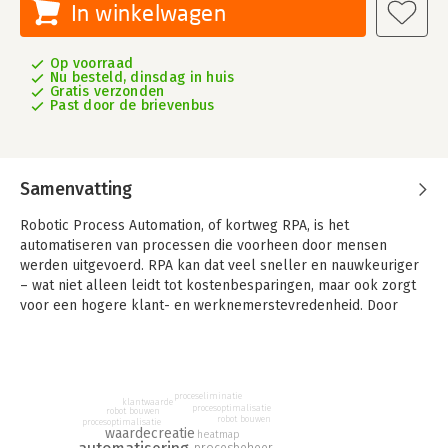
In winkelwagen
Op voorraad
Nu besteld, dinsdag in huis
Gratis verzonden
Past door de brievenbus
Samenvatting
Robotic Process Automation, of kortweg RPA, is het
automatiseren van processen die voorheen door mensen
werden uitgevoerd. RPA kan dat veel sneller en nauwkeuriger
– wat niet alleen leidt tot kostenbesparingen, maar ook zorgt
voor een hogere klant- en werknemerstevredenheid. Door
eentonige taken over te laten aan RPA, kunnen werknemers
zich volledig richten op toegevoegde waarde voor de klant en
de organisatie. RPA is daarom hot – maar veel organisaties
weten niet waar ze moeten beginnen.
proceseliminatie
klantwaarde
procesoptimalisatie
robot bouwen
Dit boek introduceert een effectieve, op LEAN gebaseerde
robot bouwen
procesoptimalisatie
waardecreatie
heatmap
aanpak om te starten met robotics en RPA. Die aanpak is het