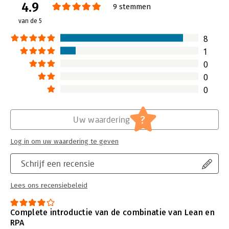
4.9
Verschijningsdatum:
14-4-2020
9 stemmen
van de 5
Hoofdrubriek:
IT-management / ICT
8
1
0
0
0
?
Uw waardering
Log in om uw waardering te geven
Schrijf een recensie
Lees ons recensiebeleid
Complete introductie van de combinatie van Lean en
RPA