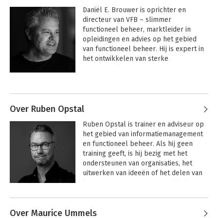
van informatiesystemen.
Daniël E. Brouwer is oprichter en 
directeur van VFB – slimmer 
SAMEN MAKEN WE FUNCTIONEEL BEHEER BETER!
functioneel beheer, marktleider in 
opleidingen en advies op het gebied 
van functioneel beheer. Hij is expert in 
het ontwikkelen van sterke 
functioneel-beheerteams en auteur van 
meerdere standaardwerken, waaronder 
Andere boeken door Daniël E.
Hét handboek voor de functioneel 
Brouwer
beheerder
.
Over Ruben Opstal
Ruben Opstal is trainer en adviseur op 
het gebied van informatiemanagement 
en functioneel beheer. Als hij geen 
training geeft, is hij bezig met het 
ondersteunen van organisaties, het 
uitwerken van ideeën of het delen van 
kennis. Ruben is mede-ontwikkelaar 
van het examen voor Functioneel 
Beheer Specialist. Ruben studeerde 
Over Maurice Ummels
tactisch informatiemanagement en 