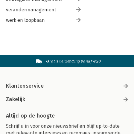
Marjolein Kronenburg & Miriam Kieboom
verandermanagement
Effectieve communicatie met belanghebbenden voor
werk en loopbaan
functioneel beheerders 186
Ruben Opstal
Veranderen is pijnlijk, maar niet veranderen is op termijn nog
veel pijnlijker 190
Hendrika Willemse-Vreugdenhil
Gratis verzending vanaf €20
Lijst van deelnemende organisaties 197
Lijst van auteurs 207
Register 214
Klantenservice
Zakelijk
Altijd op de hoogte
Schrijf u in voor onze nieuwsbrief en blijf up-to-date
met relevante interviews en recensies, inspirerende