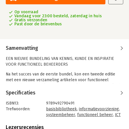
Op voorraad
Vandaag voor 23:00 besteld, zaterdag in huis
Gratis verzonden
Past door de brievenbus
Samenvatting
EEN NIEUWE BUNDELING VAN KENNIS, KUNDE EN INSPIRATIE
VOOR FUNCTIONEEL BEHEERDERS
Na het succes van de eerste bundel, kon een tweede editie
met een nieuwe verzameling artikelen voor functioneel
beheerders niet uitblijven. Functioneel beheer is een veelzijdig
vakgebied waarin verschillende disciplines samenkomen. Dat
Specificaties
vraagt veel meer dan kennis van IT alleen. Een goede
functioneel beheerder beschikt over een scala aan cognitieve,
ISBN13:
9789492790491
technische en sociale vaardigheden en is daarom eigenlijk
Trefwoorden:
basisbibliotheek
,
informatievoorziening
,
nooit uitgeleerd.
systeembeheer
,
functioneel beheer
,
ICT
(Informatie en Communicatie
Dit boek bevat tientallen artikelen van experts over
Technologie)
Lezersrecensies