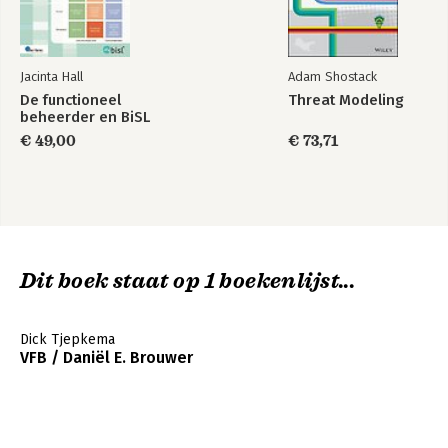
82
Natascha van Duuren
Strategisch communiceren voor functioneel beheerders 89
Jacinta Hall
Adam Shostack
Maurice Ummels
De functioneel
Threat Modeling
beheerder en BiSL
Het belang van een gedetailleerde
businessmomentenkalender 94
€ 49,00
€ 73,71
Daniël E. Brouwer
Automatisering in functioneel beheer 99
Ruben Opstal
De veiligheid en betrouwbaarheid van de digitale
Dit boek staat op 1 boekenlijst...
informatievoorziening 105
Patrick Doomen
Dick Tjepkema
Klaar voor de toekomst van functioneel beheer met jouw AI-
VFB / Daniël E. Brouwer
assistent 112
Dick Tjepkema
Regisseren
118