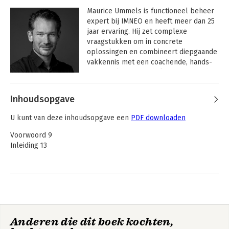
bedrijfskundige informatievoorziening 
Hét handboek voor
Functioneel beheer
Maurice Ummels is functioneel beheer 
de functioneel
en AI
en is Lean Six Sigma Red Belt. Zijn rode 
expert bij IMNEO en heeft meer dan 25 
beheerder
draad is anderen te helpen om 
jaar ervaring. Hij zet complexe 
succesvol te zijn.
vraagstukken om in concrete 
oplossingen en combineert diepgaande 
vakkennis met een coachende, hands-
on aanpak. Maurice helpt teams om hun 
werkwijze te optimaliseren en 
ondersteunt organisaties met 
Inhoudsopgave
procesverbetering en innovatie op het 
gebied van functioneel beheer. Hij is 
U kunt van deze inhoudsopgave een
PDF downloaden
mede-ontwikkelaar van de EXIN-
examens Functioneel Beheer Specialist 
Voorwoord 9
en Procesmanagement Specialist.
Inleiding 13
Pragmatisch
Functioneel beheer
16
Procesmanagement
Functioneel beheer: een fenomeen dat zich exclusief in
Nederland afspeelt 18
Daniël E. Brouwer
Anderen die dit boek kochten,
Bekijk alle boeken