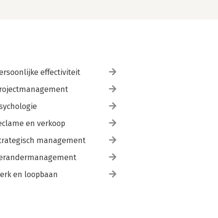
ersoonlijke effectiviteit
rojectmanagement
sychologie
eclame en verkoop
trategisch management
erandermanagement
erk en loopbaan