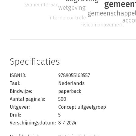
gemeen
gemeenteraad
wetgeving
gemeenschappeli
interne controle
acco
risicomanagement
Specificaties
ISBN13:
9789055163557
Taal:
Nederlands
Bindwijze:
paperback
Aantal pagina's:
500
Uitgever:
Concept uitgeefgroep
Druk:
5
Verschijningsdatum:
8-7-2024