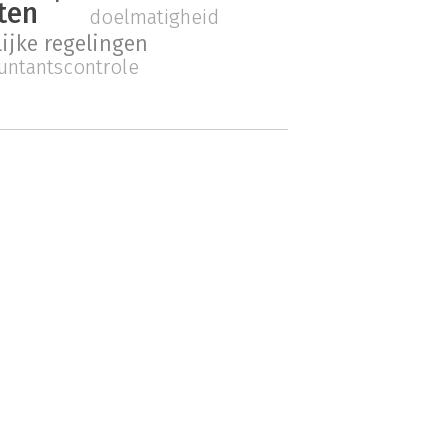
ten
doelmatigheid
jke regelingen
untantscontrole