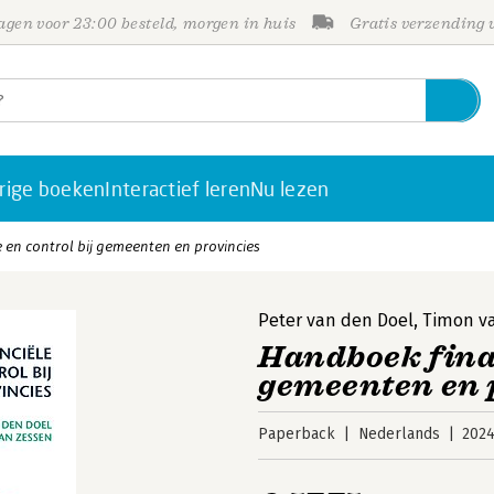
gen voor 23:00 besteld, morgen in huis
Gratis verzending
rige boeken
Interactief leren
Nu lezen
 en control bij gemeenten en provincies
Peter van den Doel
,
Timon v
Handboek finan
gemeenten en 
Paperback
Nederlands
202