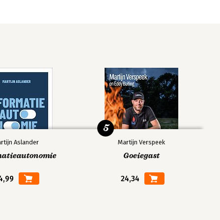
5
rtijn Aslander
Martijn Verspeek
matieautonomie
Goeiegast
4,99
24,34