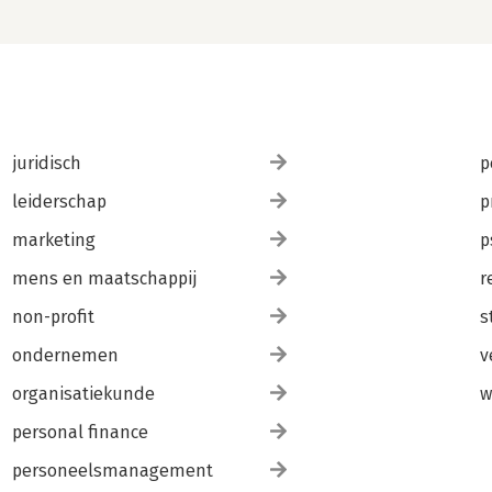
juridisch
p
leiderschap
p
marketing
p
mens en maatschappij
r
non-profit
s
ondernemen
v
organisatiekunde
w
personal finance
personeelsmanagement