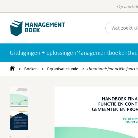
Op werkda
Uitdagingen + oplossingen
Managementboeken
Ove
Boeken
Organisatiekunde
Handboek financiële functie