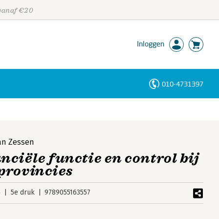
 vanaf €20
Inloggen
010-4731397
Personen
Trefwoorden
an Zessen
ciële functie en control bij
provincies
4
5e druk
9789055163557