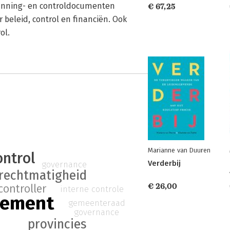
lanning- en controldocumenten
€ 67,25
 beleid, control en financiën. Ook
ol.
Marianne van Duuren
ontrol
Verderbij
governance
rechtmatigheid
€ 26,00
controller
interne controle
gement
gemeenteraad
governance
provincies