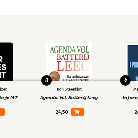
3
4
izen
Ron Steenkist
Ma
in je MT
Agenda Vol, Batterij Leeg
Infor
24,50
2