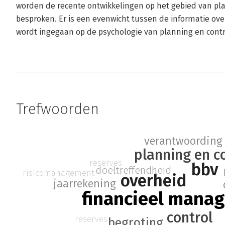
worden de recente ontwikkelingen op het gebied van p
besproken. Er is een evenwicht tussen de informatie over
wordt ingegaan op de psychologie van planning en contr
Trefwoorden
verantwoording
planning en c
reserves
bbv
doeltreffendheid
risicomanagement
overheid
jaarrekening
financieel mana
control
reserves
begroting