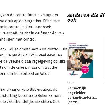
Anderen die di
ng van de controlfunctie vraagt om
ook
se druk op de begroting. Effectieve
en in control is. Het Handboek
 verschaft inzicht in de financiën van
nhangen met control.
 deskundige ambtenaren en control. Het
. Die praktijk blijkt in veel gevallen
or de veelheid aan regelgeving op rijks-
ts om de cijfers, maar om wat die
vooral om het verhaal en/of de
Farla
Persoonlijk
 hand van enkele BBV-notities, de
begeleider
ersterking Decentrale Rekenkamers,
gehandicaptenzorg
ele vakinhoudelijke inzichten. Ook
(combi)