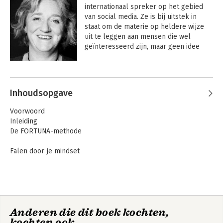
internationaal spreker op het gebied 
van social media. Ze is bij uitstek in 
staat om de materie op heldere wijze 
uit te leggen aan mensen die wel 
geïnteresseerd zijn, maar geen idee 
hebben waar te beginnen. Haar slogan: 
'Digitaliseer jezelf!'
Andere boeken door Jeanet
Bathoorn
Inhoudsopgave
Voorwoord
Inleiding
De FORTUNA-methode
Falen door je mindset
Tip 1. Accepteer dat je een money mindset hebt
Tip 2. Ontdek je eigen geldblokkades
Tip 3. Pak je geldblokkades aan
Tip 4. Realiseer je wat de Wet van Parkinson doet
Tip 5. Ken de groeistadia van geld
Anderen die dit boek kochten,
Tip 6. Ga voorbij aan de aantrekkingskracht van schaarste in
De 11 beste online
De 11 beste online
kochten ook
geld
verdienmodellen
verdienmodellen