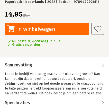
Paperback
Nederlands
2022
2e druk
9789492926111
14,95
20,-
In winkelwagen
Nu besteld, woensdag in huis
Gratis verzonden
Samenvatting
Loopt je bedrijf wel aardig maar zit er niet veel groei in? Dan
kan het zijn dat je jezelf onbewust saboteert, omdat je
geldmindset nog niet op het goede niveau zit. Je vraagt continu
te lage prijzen, je trekt koopjesjagers aan en je werkt te hard
en verdient te weinig. Dit boek helpt je om een betere relatie
met geld te krijgen zodat je weet dat je het naar je toe kunt
Specificaties
laten komen.