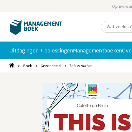
Op werkda
Uitdagingen + oplossingen
Managementboeken
Ove
Boek
Gezondheid
This is autism