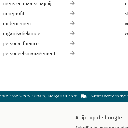
mens en maatschappij
r
non-profit
s
ondernemen
v
organisatiekunde
w
personal finance
personeelsmanagement
gen voor 23:00 besteld, morgen in huis
Gratis verzending
Altijd op de hoogte