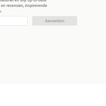
uwsbrief en blijf up-to-date
 en recensies, inspirerende
s.
Aanmelden