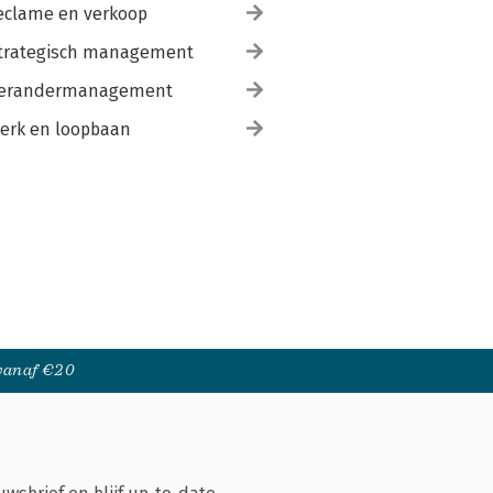
eclame en verkoop
trategisch management
erandermanagement
erk en loopbaan
 vanaf €20