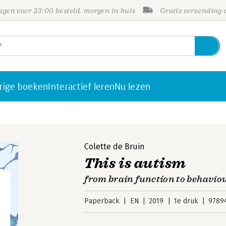
gen voor 23:00 besteld, morgen in huis
Gratis verzending
rige boeken
Interactief leren
Nu lezen
Colette de Bruin
This is autism
from brain function to behavio
Paperback
EN
2019
1e druk
9789