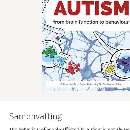
Samenvatting
The behaviour of people affected by autism is not alway