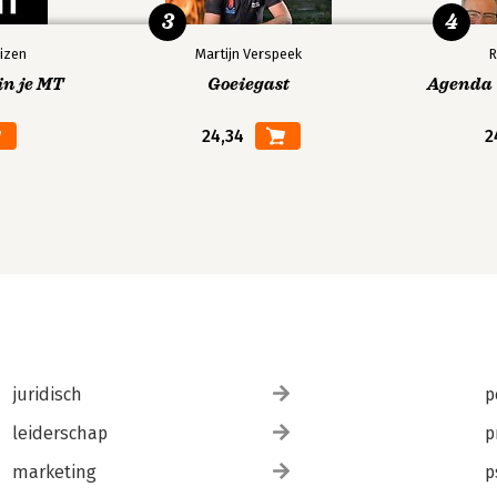
3
4
izen
Martijn Verspeek
R
in je MT
Goeiegast
Agenda V
24,34
2
juridisch
p
leiderschap
p
marketing
p