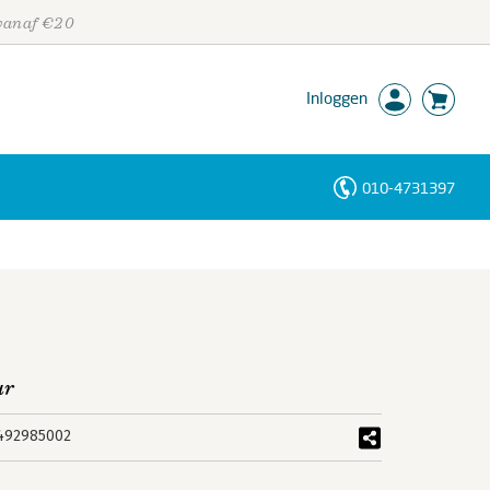
 vanaf €20
Inloggen
010-4731397
Personen
Trefwoorden
ur
492985002