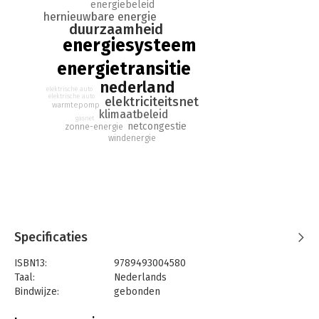
energiebeleid
hernieuwbare energie
duurzaamheid
energiesysteem
energietransitie
nederland
elektrische auto
elektrische auto
elektriciteitsnet
warmtepomp
klimaatbeleid
gasnet
netcongestie
zonne-energie
windenergie
Specificaties
ISBN13:
9789493004580
Taal:
Nederlands
Bindwijze:
gebonden
Aantal pagina's:
192