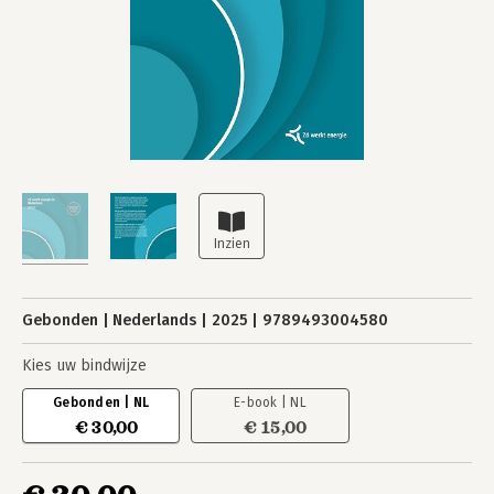
Gebonden
Nederlands
2025
9789493004580
Kies uw bindwijze
Gebonden | NL
E-book | NL
€ 30,00
€ 15,00