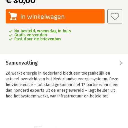
€ 30,00
In winkelwagen
Nu besteld, woensdag in huis
Gratis verzonden
Past door de brievenbus
Samenvatting
Zó werkt energie in Nederland biedt een toegankelijk en
actueel overzicht van het Nederlandse energiesysteem. Deze
herziene editie – tot stand gekomen met 17 partners en meer
dan honderd experts uit de energiewereld – legt helder uit
hoe het systeem werkt, van infrastructuur en beleid tot
schaarste aan ruimte en grondstoffen. Onmisbaar voor
iedereen die professioneel met energie aan de slag is, maar
geen technische achtergrond heeft. Een betrouwbaar
naslagwerk voor betere beslissingen in een snel
veranderende energiewereld.
gasnet