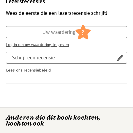
Uitgever:
De Argumentenfabriek
Lezersrecensies
Verschijningsdatum:
19-6-2025
Wees de eerste die een lezersrecensie schrijft!
Hoofdrubriek:
Organisatiekunde
?
Uw waardering
Log in om uw waardering te geven
Schrijf een recensie
Lees ons recensiebeleid
Anderen die dit boek kochten,
kochten ook