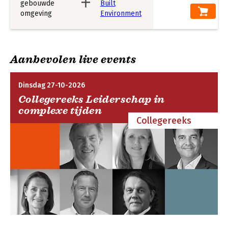
De auteurs van dit boek zijn werkzaam bij Nieman
Raadgevende Ingenieurs en hebben dagelijks beroepsmatig
met dit onderwerp te maken en hun expertise staat garant
voor de deskundige benadering van dit complexe onderwerp.
Aanbevolen live events
Dinsdag 27-10-2026
Collegereeks Leiderschap in
complexe tijden
Collegereeks