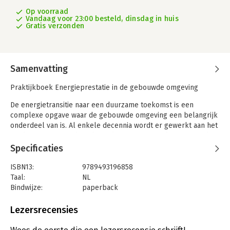
Op voorraad
Vandaag voor 23:00 besteld, dinsdag in huis
Gratis verzonden
Samenvatting
Praktijkboek Energieprestatie in de gebouwde omgeving
De energietransitie naar een duurzame toekomst is een
complexe opgave waar de gebouwde omgeving een belangrijk
onderdeel van is. Al enkele decennia wordt er gewerkt aan het
verduurzamen van de gebouwde omgeving. In de jaren ‘70 door
eisen te stellen aan de thermische isolatie, de afgelopen jaren
Specificaties
wordt er steeds breder naar de verduurzaming van de
gebouwde omgeving gekeken. Aandachtspunten daarbij zijn
ISBN13:
9789493196858
het materiaalgebruik zoals biobased materialen, milieu-impact,
Taal:
NL
klimaatverandering en de opwekking en opslag van energie.
Bindwijze:
paperback
Aantal pagina's:
112
Daarnaast worden niet alleen de kansen van het gebouw
Uitgever:
Vakmedianet BouwCommunities B.V.
Lezersrecensies
belicht, maar ligt de focus ook op het gebiedsniveau. Een
Druk:
1
brede blik die voor toekomstbestendige oplossingen van
Verschijningsdatum:
11-8-2025