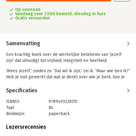
Op voorraad
Vandaag voor 23:00 besteld, dinsdag in huis
Gratis verzonden
Samenvatting
Een krachtig boek over de werkelijke betekenis van ‘jezelf
zijn’ dat uitnodigt tot vrijheid, integriteit en heelheid.
'Wees jezelf,’ zeiden ze. ‘Dat wil ik zijn,’ zei ik. ‘Maar wie ben ik?’
Heb je ooit gemerkt dat wat je denkt over wie je bent, hoe je
zou moeten zijn, verandert? Dat is omdat ons idee van wie we
zijn wordt gecreëerd in het denken, en de aard van het denken
Specificaties
is verandering. Als je hier helderder naar kijkt, beland je in een
adembenemende verkenning van wat waar is over ons. We
ISBN13:
9789493228351
ontdekken wat permanent is, onveranderlijk. En dat is nooit wat
Taal:
NL
we denken.
Bindwijze:
paperback
Aantal pagina's:
176
Het eerste deel van ECHT kijkt naar alles wat niet waar kan zijn
Uitgever:
Samsara Uitgeverij b.v.
Lezersrecensies
over wie we zijn. Het kijkt naar wat voorbijgaand en altijd in
Druk:
1
verandering is, zoals onze gedachten, gevoelens,