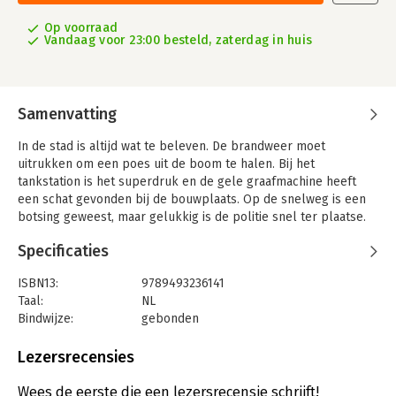
Op voorraad
Vandaag voor 23:00 besteld, zaterdag in huis
Samenvatting
In de stad is altijd wat te beleven. De brandweer moet
uitrukken om een poes uit de boom te halen. Bij het
tankstation is het superdruk en de gele graafmachine heeft
een schat gevonden bij de bouwplaats. Op de snelweg is een
botsing geweest, maar gelukkig is de politie snel ter plaatse.
Finns blauwe auto is er steeds bij. Kun jij hem vinden?
Specificaties
Dit dikke kartonboek met zoekplaten neemt je mee door het
verkeer. De vele details en verborgen grapjes maken dit boek
ISBN13:
9789493236141
keer op keer een ondekkingstocht.
Taal:
NL
Een feest voor alle kleine autoliefhebbers!
Bindwijze:
gebonden
Aantal pagina's:
16
Lees ook:
Uitgever:
Witte Leeuw
Lezersrecensies
Waar is de gele graafmachine?
Druk:
1
Waar is de rode trein?
Verschijningsdatum:
2-2-2022
Wees de eerste die een lezersrecensie schrijft!