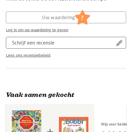
Waar is de brandweerauto?
Tractor, vliegtuig, brandweer!
Hoofdrubriek:
Jeugd
Serie:
Zoekboeken
?
Uw waardering
Log in om uw waardering te geven
Schrijf een recensie
Lees ons recensiebeleid
Vaak samen gekocht
Prijs voor beide