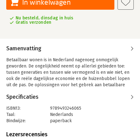
In winkelwagen
Nu besteld, dinsdag in huis
Gratis verzonden
Samenvatting
Betaalbaar wonen is in Nederland nagenoeg onmogelijk
geworden. De ongelijkheid neemt op allerlei gebieden toe:
tussen generaties en tussen wie vermogend is en wie niet, en
ook de reële dagelijkse economie en de huizenbubbel lopen
uit de pas. De oplossingen voor het gebrek aan betaalbare
woningen die markt en politiek voorstellen, pakken de
Specificaties
symptomen aan, maar bieden geen structurele vernieuwing.
Dit boek stelt de gemeenschapseconomie centraal en
ISBN13:
9789493246065
positioneert de ‘wooncoöperatie’ als een derde alternatief
Taal:
Nederlands
tussen huur en koop. Niet de individuele vraag ‘hoe wil ik
Bindwijze:
paperback
wonen?’, maar het gezamenlijk vormgeven aan de vraag ‘hoe
Aantal pagina's:
256
willen wij samenleven?’ is daarin leidend. Wonen is een
Uitgever:
Valiz
Lezersrecensies
grondrecht, geen handelswaar. Daar kunnen burgers samen
Druk:
1