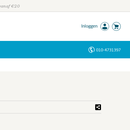
 vanaf €20
Inloggen
010-4731397
Personen
Trefwoorden