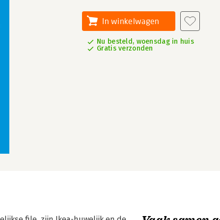
In winkelwagen
Nu besteld, woensdag in huis
Gratis verzonden
Vaak samen g
jkse file, zijn Ikea-huwelijk en de