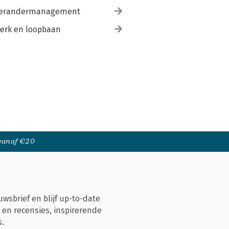
erandermanagement
erk en loopbaan
 vanaf €20
uwsbrief en blijf up-to-date
 en recensies, inspirerende
s.