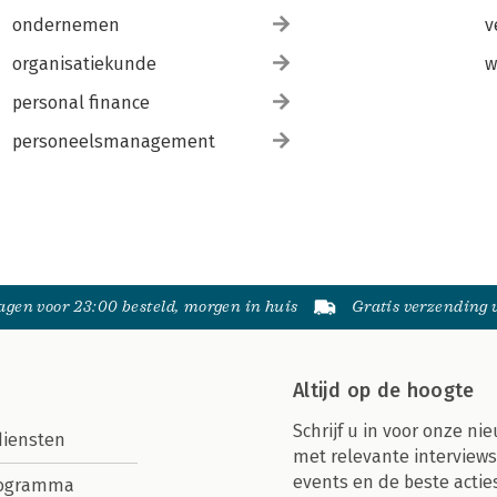
ondernemen
v
organisatiekunde
w
personal finance
personeelsmanagement
gen voor 23:00 besteld, morgen in huis
Gratis verzending
Altijd op de hoogte
Schrijf u in voor onze nie
diensten
met relevante interviews
events en de beste actie
rogramma