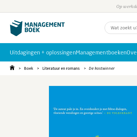
Op werkda
Uitdagingen + oplossingen
Managementboeken
Ove
Boek
Literatuur en romans
De kostwinner