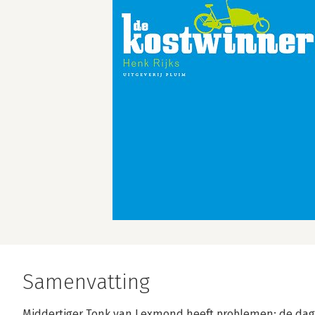
Samenvatting
Middertiger Tonk van Lexmond heeft problemen: de dageli