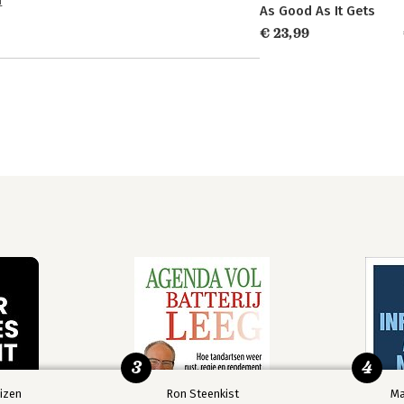
n
As Good As It Gets
€ 23,99
3
4
izen
Ron Steenkist
Ma