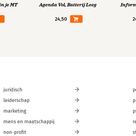
in je MT
Agenda Vol, Batterij Leeg
Infor
24,50
2
juridisch
p
leiderschap
p
marketing
p
mens en maatschappij
r
non-profit
s