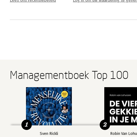
Lees ons recensiebeleid
Log in om uw waardering te geve
Managementboek Top 100
1
2
Sven Rickli
Robin Van Lohu