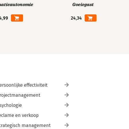
matieautonomie
Goeiegast
4,99
24,34
ersoonlijke effectiviteit
rojectmanagement
sychologie
eclame en verkoop
trategisch management