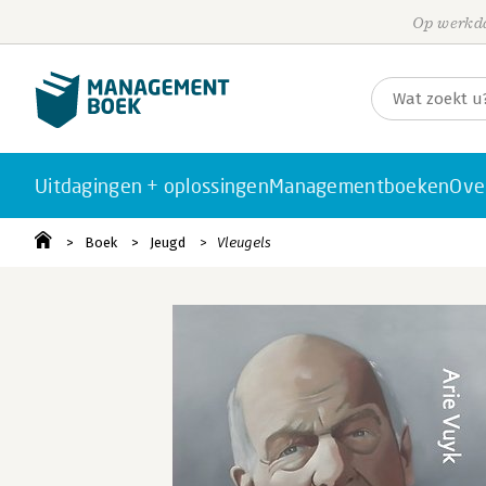
Op werkda
Uitdagingen + oplossingen
Managementboeken
Ove
Boek
Jeugd
Vleugels