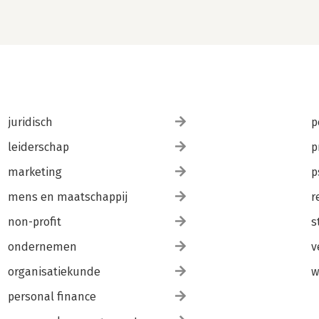
juridisch
p
leiderschap
p
marketing
p
mens en maatschappij
r
non-profit
s
ondernemen
v
organisatiekunde
w
personal finance