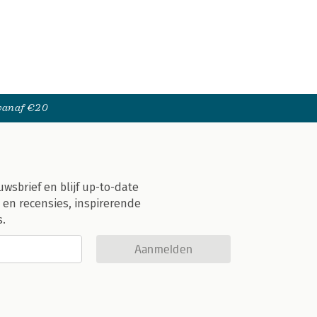
 vanaf €20
uwsbrief en blijf up-to-date
 en recensies, inspirerende
s.
Aanmelden