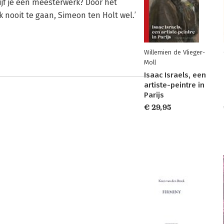
ijf je een meesterwerk? Door het
ik nooit te gaan, Simeon ten Holt wel.’
Willemien de Vlieger-
Moll
Isaac Israels, een
artiste-peintre in
Parijs
€ 29,95