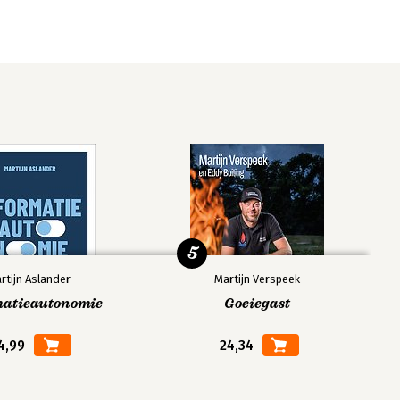
5
rtijn Aslander
Martijn Verspeek
matieautonomie
Goeiegast
4,99
24,34