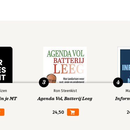
3
4
izen
Ron Steenkist
Ma
in je MT
Agenda Vol, Batterij Leeg
Infor
24,50
2