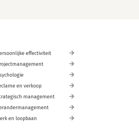
ersoonlijke effectiviteit
rojectmanagement
sychologie
eclame en verkoop
trategisch management
erandermanagement
erk en loopbaan