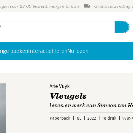
gen voor 23:00 besteld, morgen in huis
Gratis verzending
rige boeken
Interactief leren
Nu lezen
Arie Vuyk
Vleugels
leven en werk van Simeon ten H
Paperback
NL
2022
1e druk
9789