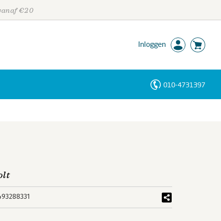
 vanaf €20
Inloggen
010-4731397
Personen
Trefwoorden
olt
493288331