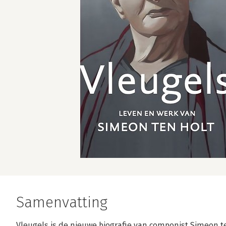
Samenvatting
Vleugels is de nieuwe biografie van componist Simeon te