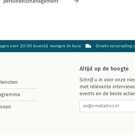
personeelsmanagement
gen voor 23:00 besteld, morgen in huis
Gratis verzending
Altijd op de hoogte
Schrijf u in voor onze nie
diensten
met relevante interviews
events en de beste actie
rogramma
nnen