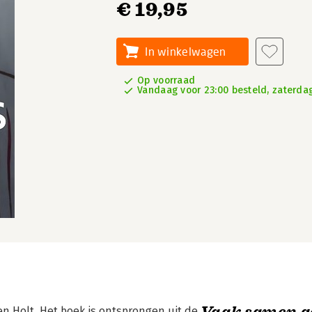
€ 19,95
In winkelwagen
Op voorraad
Vandaag voor 23:00 besteld, zaterdag
Vaak samen g
n Holt. Het boek is ontsprongen uit de