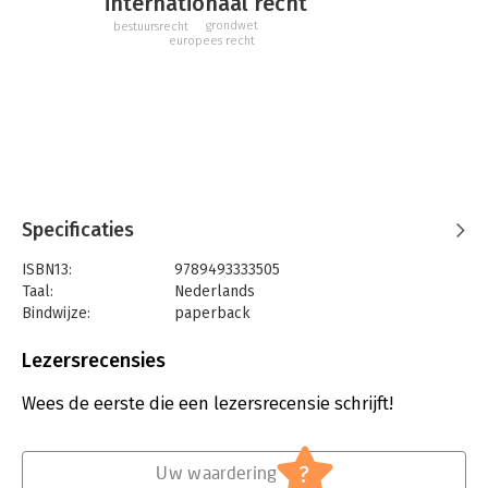
internationaal recht
grondwet
bestuursrecht
europees recht
Specificaties
ISBN13:
9789493333505
Taal:
Nederlands
Bindwijze:
paperback
Aantal pagina's:
120
Uitgever:
Ars Aequi Juridische Uitgeverij
Lezersrecensies
Druk:
1
Verschijningsdatum:
28-4-2025
Wees de eerste die een lezersrecensie schrijft!
Hoofdrubriek:
Juridisch
Jongbloed:
Recht algemeen
?
Uw waardering
Serie:
Law extra