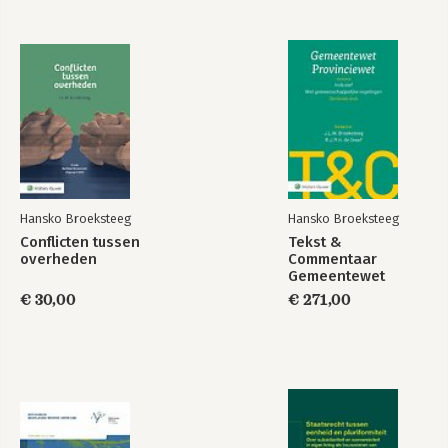
Bekijk alle boeken
Hansko Broeksteeg
Hansko Broeksteeg
Conflicten tussen
Tekst &
overheden
Commentaar
Gemeentewet
Provinciewet
€ 30,00
€ 271,00