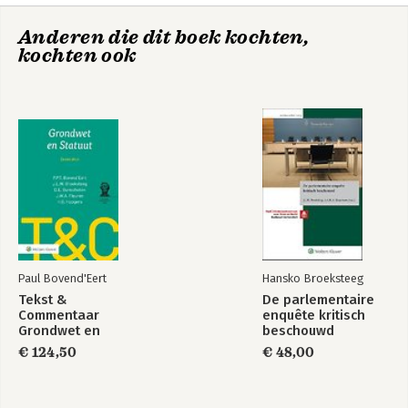
Anderen die dit boek kochten,
kochten ook
Houdbaar pensioen
Boom Basics
Goederenrecht
Paul Bovend'Eert
Hansko Broeksteeg
Tekst &
De parlementaire
Commentaar
enquête kritisch
Grondwet en
beschouwd
Statuut
€ 124,50
€ 48,00
Corruptie, fraude
Over de polsslag
en recht
van de tijd