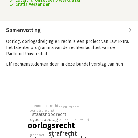
Levertijd ongeveer 3 werkdagen
Gratis verzonden
Samenvatting
Oorlog, oorlogsdreiging en recht is een project van Law Extra,
het talentenprogramma van de rechtenfaculteit van de
Radboud Universiteit.
Elf rechtenstudenten doen in deze bundel verslag van hun
onderzoek naar aspecten van oorlog, oorlogsdreiging en recht
vanuit het perspectief van het strafrecht, het internationale
recht, het staats- en bestuursrecht, recht en digitalisering, het
ondernemingsrecht en het burgerlijk procesrecht.
europees recht
bestuursrecht
oorlogsdreiging
staatsnoodrecht
cybersabotage
oorlogsdreiging
oorlogsrecht
strafrecht
grondwet