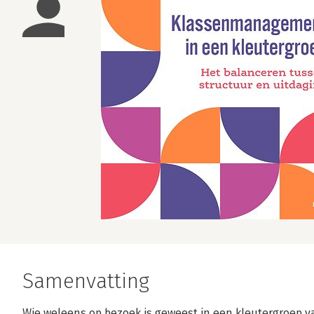
Samenvatting
Wie weleens op bezoek is geweest in een kleutergroep va