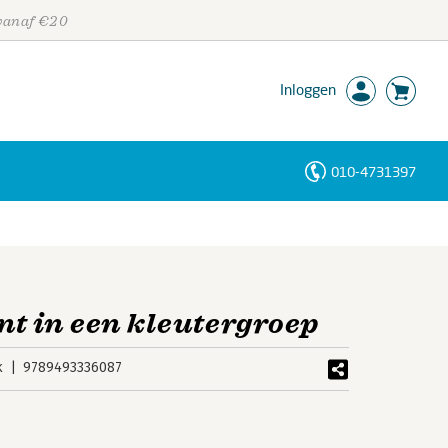
 vanaf €20
Inloggen
010-4731397
Personen
Trefwoorden
 in een kleutergroep
k
9789493336087