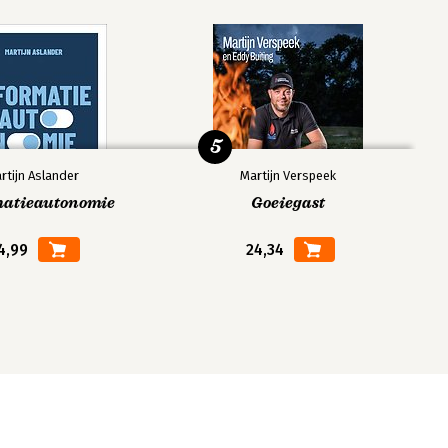
5
rtijn Aslander
Martijn Verspeek
matieautonomie
Goeiegast
4,99
24,34