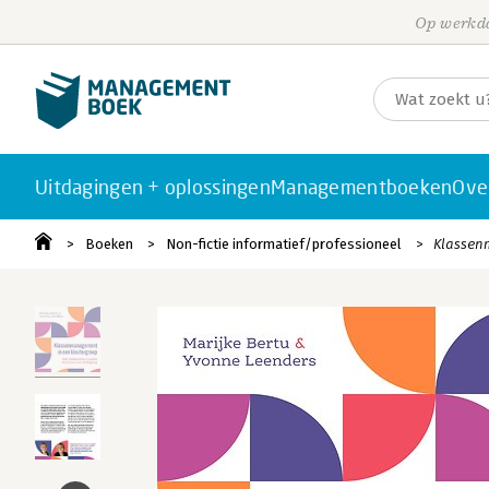
Op werkda
Uitdagingen + oplossingen
Managementboeken
Ove
Boeken
Non-fictie informatief/professioneel
Klassen