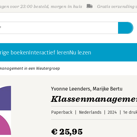
gen voor 23:00 besteld, morgen in huis
Gratis verzending
rige boeken
Interactief leren
Nu lezen
management in een kleutergroep
Yvonne Leenders
,
Marijke Bertu
Klassenmanagement
Paperback
Nederlands
2024
1e dru
€ 25,95