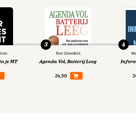
3
4
izen
Ron Steenkist
Ma
in je MT
Agenda Vol, Batterij Leeg
Infor
24,50
2