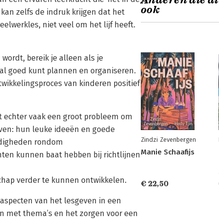
Anderen die di
ook
 kan zelfs de indruk krijgen dat het
lwerkles, niet veel om het lijf heeft.
wordt, bereik je alleen als je
ral goed kunt plannen en organiseren.
ntwikkelingsproces van kinderen positief
het echter vaak een groot probleem om
geven: hun leuke ideeën en goede
Zindzi Zevenbergen
rdigheden rondom
Manie Schaafijs
en kunnen baat hebben bij richtlijnen
hap verder te kunnen ontwikkelen.
€ 22,50
e aspecten van het lesgeven in een
ken met thema’s en het zorgen voor een