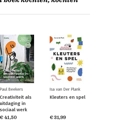
t boek kochten, kochten
Paul Beekers
Isa van Der Plank
Creativiteit als
Kleuters en spel
uitdaging in
sociaal werk
€ 41,50
€ 31,99