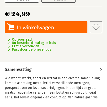
€ 24,99
In winkelwagen
Op voorraad
Nu besteld, dinsdag in huis
Gratis verzonden
Past door de brievenbus
Samenvatting
Wie woont, werkt, sport en uitgaat in een diverse samenleving
komt in aanraking met allerlei verschillende meningen,
perspectieven en levensovertuigingen. In een tijd van grote
maatschappelijke veranderingen botst en schuurt dit nogal
eens. Het levert ongemak en conflict op. Van nature gaan we
dat liever uit de weg, waardoor we de kans missen om elkaar
én de wereld iets beter te begrijpen. Hoe gaan én blijven we in