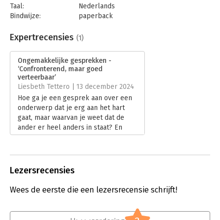
Taal:
Nederlands
Bindwijze:
paperback
Aantal pagina's:
320
Uitgever:
Nieuw Amsterdam
Expertrecensies
(1)
Druk:
1
Verschijningsdatum:
7-11-2024
Ongemakkelijke gesprekken -
‘Confronterend, maar goed
Hoofdrubriek:
Communicatie en media
,
Persoonlijke
verteerbaar’
effectiviteit
Liesbeth Tettero | 13 december 2024
Hoe ga je een gesprek aan over een
onderwerp dat je erg aan het hart
gaat, maar waarvan je weet dat de
ander er heel anders in staat? En
waarom zou je? Het wordt een
ongemakkelijk gesprek, dat weet je
bij voorbaat. Rixt Hulshoff Poll, Zoë
Papaikonomou, Hodo Abdullah en
Lezersrecensies
Elodie Kona schreven hierover het
boek ‘Ongemakkelijke gesprekken’.
Wees de eerste die een lezersrecensie schrijft!
Een survivalgids voor
ongemakkelijke gesprekken, of het
nu op het werk of tijdens een