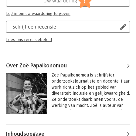
?
Uw waardering
familiefeest is.
Lees verder
Log in om uw waardering te geven
Schrijf een recensie
Lees ons recensiebeleid
Over Zoë Papaikonomou
Zoë Papaikonomou is schrijfster, 
onderzoeksjournaliste en docente. Haar 
werk richt zich op het gebied van 
diversiteit, inclusie en gelijkwaardigheid. 
Ze onderzoekt daarbinnen vooral de 
werking van macht. Zoë is auteur van 
twee boeken: Heb je een boze moslim 
voor mij? (2018) en De inclusiemarathon 
Andere boeken door Zoë
(2021). Samen met One’sy Muller maakt 
Papaikonomou
ze de Bonte Was Podcast over 
Inhoudsopgave
mediamissers en -opstekers op het 