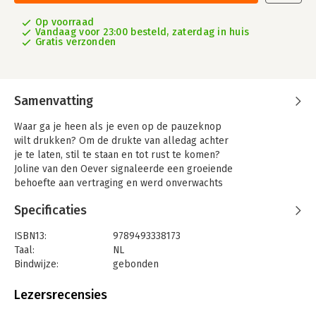
Op voorraad
Vandaag voor 23:00 besteld, zaterdag in huis
Gratis verzonden
Samenvatting
Waar ga je heen als je even op de pauzeknop
wilt drukken? Om de drukte van alledag achter
je te laten, stil te staan en tot rust te komen?
Joline van den Oever signaleerde een groeiende
behoefte aan vertraging en werd onverwachts
ervaringsdeskundige.
Specificaties
In Press Pause ontdek je 40 originele (slaap)-
plekken in Europa waar je vertraagt, ontspant
ISBN13:
9789493338173
en oplaadt. Droom weg bij een lang verblijf off
Taal:
NL
the grid of kies een quick fix in de stad. En dat
Bindwijze:
gebonden
hoeft niet altijd iets te kosten. Van kampeervlot
Uitgever:
Mo'Media
in de Noord-Hollandse polder tot een stilteretraite
Druk:
1
Lezersrecensies
in de Italiaanse Alpen en van Zweedse boomhut
Verschijningsdatum:
1-10-2024
tot yogastudio dicht bij huis. De persoonlijke