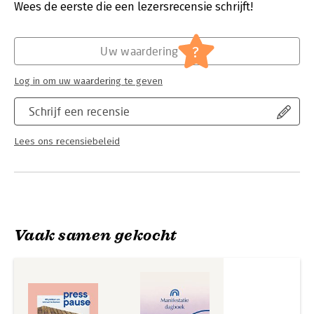
Wees de eerste die een lezersrecensie schrijft!
verhalen en inzichten die Van den Oever deelt,
Hoofdrubriek:
Reizen
,
Sport, hobby, lifestyle
maken Press Pause een onmisbare inspiratiebron
voor iedere reislustige rustzoeker.
?
Uw waardering
Log in om uw waardering te geven
Schrijf een recensie
Lees ons recensiebeleid
Vaak samen gekocht