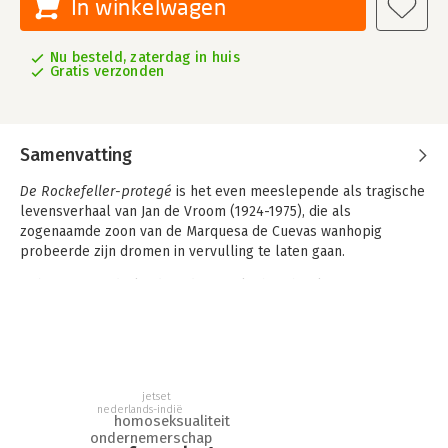
In winkelwagen
Nu besteld, zaterdag in huis
Gratis verzonden
Samenvatting
De Rockefeller-protegé
is het even meeslepende als tragische
levensverhaal van Jan de Vroom (1924-1975), die als
zogenaamde zoon van de Marquesa de Cuevas wanhopig
probeerde zijn dromen in vervulling te laten gaan.
Geboren in Nederlands-Indië, ontvluchtte hij als jonge
homoseksueel in 1943 het verstikkende leven in de
Nederlandse Bible Belt. Via Amsterdam en Parijs kwam hij
terecht in New York, waar hij zich te midden van de jetset
opnieuw uitvond. Eerst als importeur van het beste Italiaans
design, vervolgens als Ferrari-coureur en -verzamelaar en ten
jetset
slotte als investeerder, onder andere in enkele baanbrekende
nederlands-indië
homoseksualiteit
theatervoorstellingen. Ondanks zijn bevoorrechte positie als
ondernemerschap
protegé van de Marquesa ondervond hij dat het leven van een