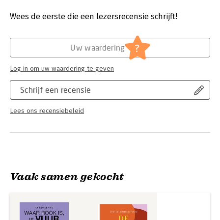
Druk:
1
Verschijningsdatum:
7-3-2025
Wees de eerste die een lezersrecensie schrijft!
Hoofdrubriek:
Gezondheid
?
Uw waardering
Log in om uw waardering te geven
Schrijf een recensie
Lees ons recensiebeleid
Vaak samen gekocht