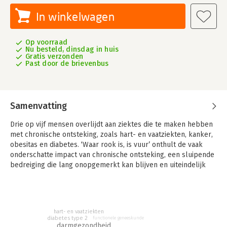
In winkelwagen
Op voorraad
Nu besteld, dinsdag in huis
Gratis verzonden
Past door de brievenbus
Samenvatting
Drie op vijf mensen overlijdt aan ziektes die te maken hebben
met chronische ontsteking, zoals hart- en vaatziekten, kanker,
obesitas en diabetes. ‘Waar rook is, is vuur’ onthult de vaak
onderschatte impact van chronische ontsteking, een sluipende
bedreiging die lang onopgemerkt kan blijven en uiteindelijk
grote schade aanricht. Kinesitherapeut en
gezondheidswetenschapper Dr. Len De Nys deelt niet alleen
zijn persoonlijke strijd, maar biedt ook een vernieuwende kijk
op hoe eenvoudige veranderingen in voeding, beweging,
hart- en vaatziekten
stressbeheer en slaap een wereld van verschil kunnen maken.
diabetes type 2
functionele geneeskunde
darmgezondheid
Lees waarom je ontstoken tandvlees maar beter serieus neemt