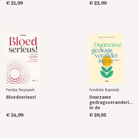
lezen
€ 21,99
€ 22,99
Femke Reynaert
Fredrike Bannink
Bloedserieus!
Duurzame
gedragsverandering
in de
huisartsenpraktijk
€ 24,99
€ 29,95