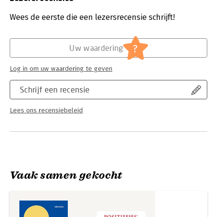
Druk:
1
Verschijningsdatum:
17-11-2025
Wees de eerste die een lezersrecensie schrijft!
Hoofdrubriek:
Paramedisch
?
Uw waardering
Log in om uw waardering te geven
Schrijf een recensie
Lees ons recensiebeleid
Vaak samen gekocht