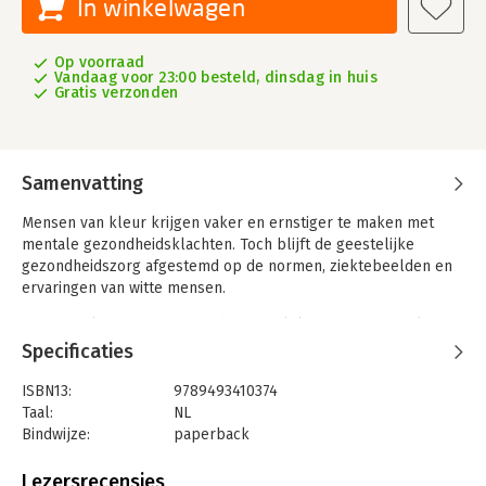
In winkelwagen
Op voorraad
Vandaag voor 23:00 besteld, dinsdag in huis
Gratis verzonden
Samenvatting
Mensen van kleur krijgen vaker en ernstiger te maken met
mentale gezondheidsklachten. Toch blijft de geestelijke
gezondheidszorg afgestemd op de normen, ziektebeelden en
ervaringen van witte mensen.
Ama Kissi legt de vinger op de zere plek. Ze toont hoe blinde
vlekken in diagnostiek en behandeling leiden tot structurele
Specificaties
ongelijkheid. En maakt zo pijnlijk voelbaar wat racisme in en
buiten de zorg met mensen doet – en waarom het radicaal
ISBN13:
9789493410374
anders moet.
Taal:
NL
Bindwijze:
paperback
Aantal pagina's:
184
Uitgever:
Borgerhoff & Lamberigts
Lezersrecensies