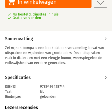
In winkelwagen
Nu besteld, dinsdag in huis
Gratis verzonden
Samenvatting
​Zei mijnen bompa is een boek dat een verzameling bevat van
uitspraken en wijsheden van grootouders. Deze uitspraken,
vaak in dialect en met een vleugje humor, weerspiegelen de
volkswijsheid van eerdere generaties.
Specificaties
ISBN13:
9789493428744
Taal:
NL
Bindwijze:
gebonden
Aantal pagina's:
200
Uitgever:
Borgerhoff & Lamberigts
Lezersrecensies
Druk:
1