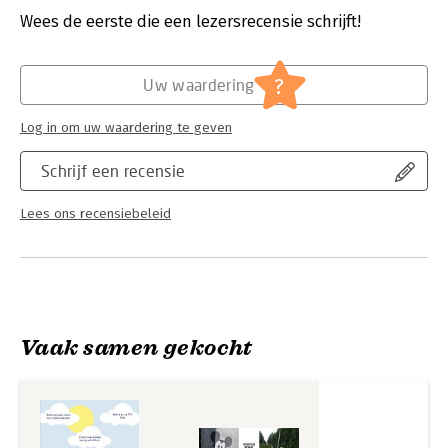
Verschijningsdatum:
22-5-2025
Wees de eerste die een lezersrecensie schrijft!
Hoofdrubriek:
Cadeauboeken
?
Uw waardering
Log in om uw waardering te geven
Schrijf een recensie
Lees ons recensiebeleid
Vaak samen gekocht