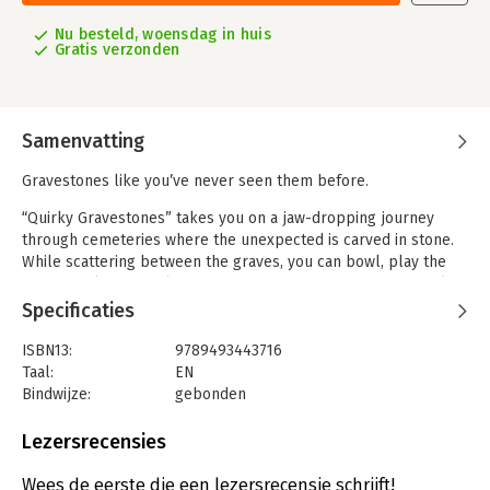
Nu besteld, woensdag in huis
Gratis verzonden
Samenvatting
Gravestones like you’ve never seen them before.
“Quirky Gravestones” takes you on a jaw-dropping journey
through cemeteries where the unexpected is carved in stone.
While scattering between the graves, you can bowl, play the
piano, work on your laptop, party, hang out with a motorcycle
gang and meet Jedi Masters, Super Mario, ABBA and a life-size
Specificaties
gorilla. This book shows that the afterlife has both humor and
flair.
ISBN13:
9789493443716
Taal:
EN
Discover how the dearly departed continue to surprise us long
Bindwijze:
gebonden
after they've left. Offbeat, touching, and unmistakably human −
Aantal pagina's:
252
because who says death has to be dull?
Uitgever:
Borgerhoff & Lamberigts
Lezersrecensies
Druk:
1
Verschijningsdatum:
19-9-2025
Wees de eerste die een lezersrecensie schrijft!